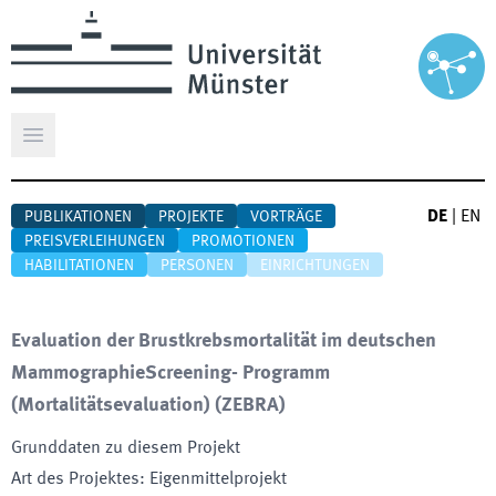
Hauptmenü öffnen
DE
|
EN
PUBLIKATIONEN
PROJEKTE
VORTRÄGE
PREISVERLEIHUNGEN
PROMOTIONEN
HABILITATIONEN
PERSONEN
EINRICHTUNGEN
Evaluation der Brustkrebsmortalität im deutschen
MammographieScreening- Programm
(Mortalitätsevaluation)
(
ZEBRA
)
Grunddaten zu diesem Projekt
Art des Projektes
:
Eigenmittelprojekt