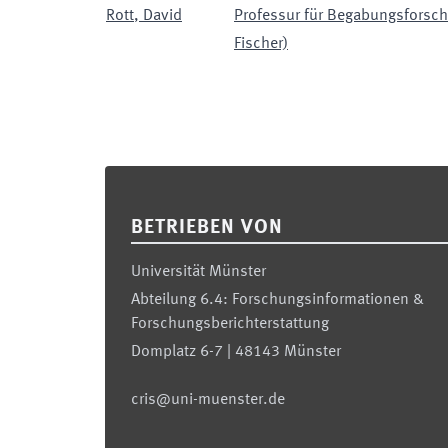
Rott
,
David
Professur für Begabungsforschu
Fischer)
Footer
BETRIEBEN VON
Universität Münster
Abteilung 6.4: Forschungsinformationen &
Forschungsberichterstattung
Domplatz 6-7 | 48143 Münster
cris@uni-muenster.de