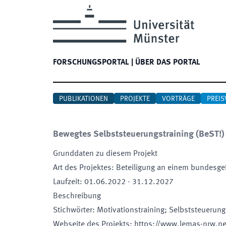
FORSCHUNGSPORTAL
|
ÜBER DAS PORTAL
PUBLIKATIONEN
PROJEKTE
VORTRÄGE
PREIS
Bewegtes Selbststeuerungstraining
(
BeST!
)
Grunddaten zu diesem Projekt
Art des Projektes
:
Beteiligung an einem bundesge
Laufzeit
:
01.06.2022
-
31.12.2027
Beschreibung
Stichwörter
:
Motivationstraining; Selbststeuerung
Webseite des Projekts
:
https://www.lemas-nrw.n