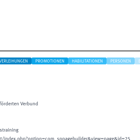
VERLEIHUNGEN
PROMOTIONEN
HABILITATIONEN
PERSONEN
förderten Verbund
straining
et/index.php?option=com_sppagebuilder&view=page&id=25