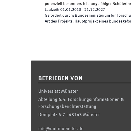
potenziell besonders leistungsfähiger Schüleri
Laufzeit
:
01.01.2018
-
31.12.2027
Gefördert durch
:
Bundesministerium für Forschu
Art des Projekts
:
Hauptprojekt eines bundesgefö
Footer
BETRIEBEN VON
Universität Münster
Abteilung 6.4: Forschungsinformationen &
Forschungsberichterstattung
Domplatz 6-7 | 48143 Münster
cris@uni-muenster.de