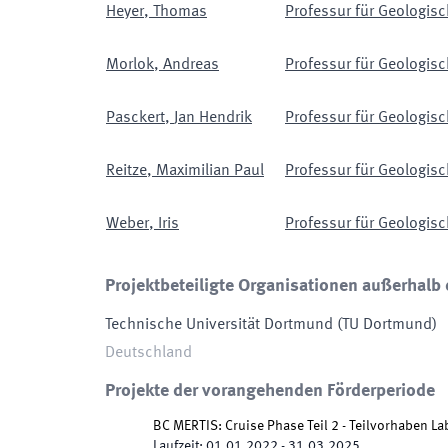
Heyer
,
Thomas
Professur für Geologisc
Morlok
,
Andreas
Professur für Geologisc
Pasckert
,
Jan Hendrik
Professur für Geologisc
Reitze
,
Maximilian Paul
Professur für Geologisc
Weber
,
Iris
Professur für Geologisc
Projektbeteiligte Organisationen außerhalb 
Technische Universität Dortmund
(
TU Dortmund
)
Deutschland
Projekte der vorangehenden Förderperiode
BC MERTIS: Cruise Phase Teil 2 - Teilvorhaben 
Laufzeit
:
01.01.2022
-
31.03.2025