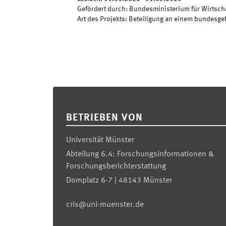
Gefördert durch
:
Bundesministerium für Wirtscha
Art des Projekts
:
Beteiligung an einem bundesge
Footer
BETRIEBEN VON
Universität Münster
Abteilung 6.4: Forschungsinformationen &
Forschungsberichterstattung
Domplatz 6-7 | 48143 Münster
cris@uni-muenster.de