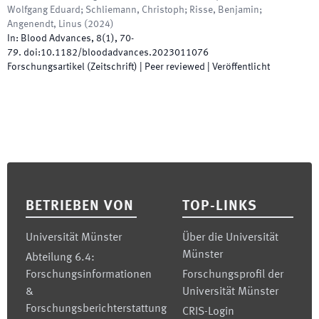
Wolfgang Eduard; Schliemann, Christoph; Risse, Benjamin;
Angenendt, Linus
(
2024
)
In:
Blood Advances
,
8
(
1
)
,
70
-
79
.
doi:
10.1182/bloodadvances.2023011076
Forschungsartikel (Zeitschrift)
| Peer reviewed
|
Veröffentlicht
Footer
BETRIEBEN VON
TOP-LINKS
Universität Münster
Über die Universität
Münster
Abteilung 6.4:
Forschungsinformationen
Forschungsprofil der
&
Universität Münster
Forschungsberichterstattung
CRIS-Login