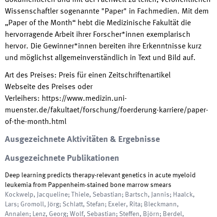
dokumentieren und mit der Fachwelt zu teilen, veröffentlichen
Wissenschaftler sogenannte "Paper" in Fachmedien. Mit dem
„Paper of the Month“ hebt die Medizinische Fakultät die
hervorragende Arbeit ihrer Forscher*innen exemplarisch
hervor. Die Gewinner*innen bereiten ihre Erkenntnisse kurz
und möglichst allgemeinverständlich in Text und Bild auf.
Art des Preises
:
Preis für einen Zeitschriftenartikel
Webseite des Preises oder
Verleihers
:
https://www.medizin.uni-
muenster.de/fakultaet/forschung/foerderung-karriere/paper-
of-the-month.html
Ausgezeichnete Aktivitäten & Ergebnisse
Ausgezeichnete Publikationen
Deep learning predicts therapy-relevant genetics in acute myeloid
leukemia from Pappenheim-stained bone marrow smears
Kockwelp, Jacqueline; Thiele, Sebastian; Bartsch, Jannis; Haalck,
Lars; Gromoll, Jörg; Schlatt, Stefan; Exeler, Rita; Bleckmann,
Annalen; Lenz, Georg; Wolf, Sebastian; Steffen, Björn; Berdel,