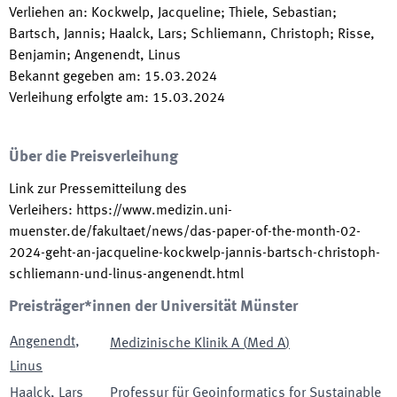
Verliehen an
:
Kockwelp, Jacqueline; Thiele, Sebastian;
Bartsch, Jannis; Haalck, Lars; Schliemann, Christoph; Risse,
Benjamin; Angenendt, Linus
Bekannt gegeben am
:
15.03.2024
Verleihung erfolgte am
:
15.03.2024
Über die Preisverleihung
Link zur Pressemitteilung des
Verleihers
:
https://www.medizin.uni-
muenster.de/fakultaet/news/das-paper-of-the-month-02-
2024-geht-an-jacqueline-kockwelp-jannis-bartsch-christoph-
schliemann-und-linus-angenendt.html
Preisträger*innen der Universität Münster
Angenendt
,
Medizinische Klinik A
(
Med A
)
Linus
Haalck
,
Lars
Professur für Geoinformatics for Sustainable