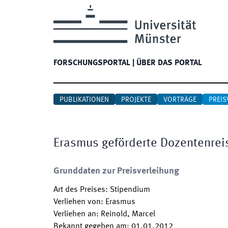
FORSCHUNGSPORTAL
|
ÜBER DAS PORTAL
PUBLIKATIONEN
PROJEKTE
VORTRÄGE
PREIS
Erasmus geförderte Dozentenrei
Grunddaten zur Preisverleihung
Art des Preises
:
Stipendium
Verliehen von
:
Erasmus
Verliehen an
:
Reinold, Marcel
Bekannt gegeben am
:
01.01.2012