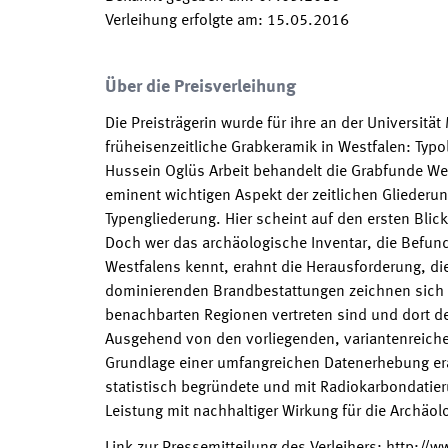
Verleihung erfolgte am
:
15.05.2016
Über die Preisverleihung
Die Preisträgerin wurde für ihre an der Universit
früheisenzeitliche Grabkeramik in Westfalen: Typo
Hussein Oglüs Arbeit behandelt die Grabfunde Wes
eminent wichtigen Aspekt der zeitlichen Gliederu
Typengliederung. Hier scheint auf den ersten Bli
Doch wer das archäologische Inventar, die Befund
Westfalens kennt, erahnt die Herausforderung, di
dominierenden Brandbestattungen zeichnen sich d
benachbarten Regionen vertreten sind und dort der
Ausgehend von den vorliegenden, variantenreich
Grundlage einer umfangreichen Datenerhebung er
statistisch begründete und mit Radiokarbondatier
Leistung mit nachhaltiger Wirkung für die Archäol