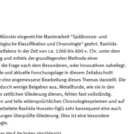
ät Münster eingereichte Masterarbeit "Spätbronze- und
logische Klassifikation und Chronologie" geehrt. Rashida
tfalens in der Zeit von ca. 1200 bis 600 v. Chr. unter dem
ng und mittels der grundlegenden Methode einer
ck die Frage nach dem Besonderen, oder Innovativen naheliegt.
e und aktuelle Forschungslage in diesem Zeitabschnitt
e eine angemessene Bearbeitung dieses Themas darstellt. Die
urch wenige Beigaben aus, Metallfunde, wie sie in den
 zeitlichen Gliederung dienen, fehlen fast vollständig.
en und teils widersprüchlichen Chronologiesystemen und auf
arbeitete Rashida Hussein-Oglü sehr konsequent eine auch
ungen überprüfte Gliederung. Dies ist eine besondere
ogie.