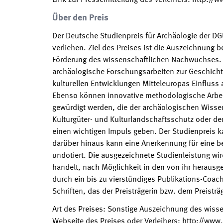
Link zur Pressemitteilung des Verleihers
:
http://w
Über den Preis
Der Deutsche Studienpreis für Archäologie der D
verliehen. Ziel des Preises ist die Auszeichnung
Förderung des wissenschaftlichen Nachwuchses. 
archäologische Forschungsarbeiten zur Geschichte
kulturellen Entwicklungen Mitteleuropas Einfluss
Ebenso können innovative methodologische Arbeit
gewürdigt werden, die der archäologischen Wisse
Kulturgüter- und Kulturlandschaftsschutz oder d
einen wichtigen Impuls geben. Der Studienpreis ka
darüber hinaus kann eine Anerkennung für eine be
undotiert. Die ausgezeichnete Studienleistung wir
handelt, nach Möglichkeit in den von ihr herausge
durch ein bis zu vierstündiges Publikations-Coac
Schriften, das der Preisträgerin bzw. dem Preisträge
Art des Preises
:
Sonstige Auszeichnung des wiss
Webseite des Preises oder Verleihers
:
http://www