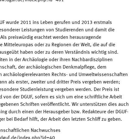
ww.dguf.de/index.php?id=401
GUF wurde 2011 ins Leben gerufen und 2013 erstmals
 besonderer Leistungen von Studierenden und damit die
Als preiswürdig erachtet werden herausragende
 Mitteleuropas oder zu Regionen der Welt, die auf die
 ausgeübt haben oder zu deren Verständnis wichtig sind.
en in der Archäologie oder ihren Nachbardisziplinen
nschaft, der archäologischen Denkmalpflege, dem
en archäologierelevanten Rechts- und Umweltwissenschaften
nn als erster, zweiter und dritter Preis vergeben werden;
sondere Studienleistung vergeben werden. Der Preis ist
d von der DGUF, sofern es sich um eine schriftliche Arbeit
gebenen Schriften veröffentlicht. Wir unterstützen dies auch
hing durch einen der Herausgeber bzw. Redakteure der DGUF-
r bei Bedarf hilft, der Arbeit den letzten Schliff zu geben.
enschaftlichen Nachwuchses
.dguf.de/index.php?id=40