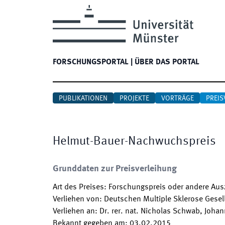
FORSCHUNGSPORTAL
|
ÜBER DAS PORTAL
PUBLIKATIONEN
PROJEKTE
VORTRÄGE
PREIS
Helmut-Bauer-Nachwuchspreis
Grunddaten zur Preisverleihung
Art des Preises
:
Forschungspreis oder andere Au
Verliehen von
:
Deutschen Multiple Sklerose Gesel
Verliehen an
:
Dr. rer. nat. Nicholas Schwab, Joha
Bekannt gegeben am
:
03.02.2015