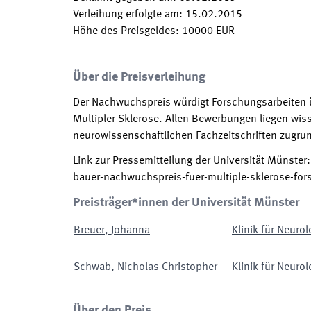
Verleihung erfolgte am
:
15.02.2015
Höhe des Preisgeldes
:
10000
EUR
Über die Preisverleihung
Der Nachwuchspreis würdigt Forschungsarbeiten 
Multipler Sklerose. Allen Bewerbungen liegen wiss
neurowissenschaftlichen Fachzeitschriften zugrund
Link zur Pressemitteilung der Universität Münster
bauer-nachwuchspreis-fuer-multiple-sklerose-for
Preisträger*innen der Universität Münster
Breuer
,
Johanna
Klinik für Neurol
Schwab
,
Nicholas Christopher
Klinik für Neurol
Über den Preis