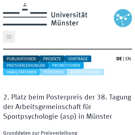
Hauptmenü öffnen
DE
|
EN
PUBLIKATIONEN
PROJEKTE
VORTRÄGE
PREISVERLEIHUNGEN
PROMOTIONEN
HABILITATIONEN
PERSONEN
EINRICHTUNGEN
2. Platz beim Posterpreis der 38. Tagung
der Arbeitsgemeinschaft für
Sportpsychologie (asp) in Münster
Grunddaten zur Preisverleihung