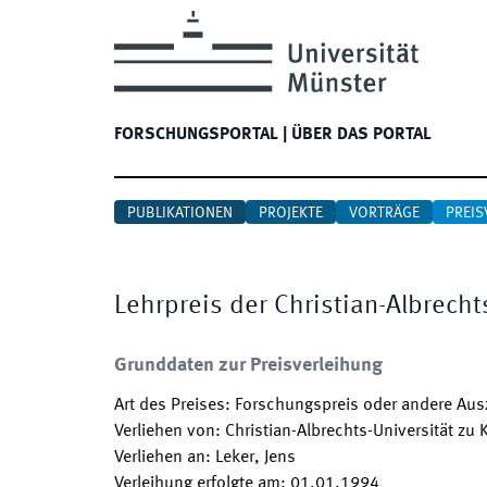
FORSCHUNGSPORTAL
|
ÜBER DAS PORTAL
PUBLIKATIONEN
PROJEKTE
VORTRÄGE
PREIS
Lehrpreis der Christian-Albrech
Grunddaten zur Preisverleihung
Art des Preises
:
Forschungspreis oder andere Au
Verliehen von
:
Christian-Albrechts-Universität zu K
Verliehen an
:
Leker, Jens
Verleihung erfolgte am
:
01.01.1994