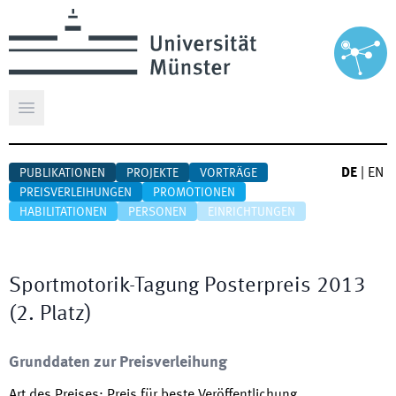
Hauptmenü öffnen
DE
|
EN
PUBLIKATIONEN
PROJEKTE
VORTRÄGE
PREISVERLEIHUNGEN
PROMOTIONEN
HABILITATIONEN
PERSONEN
EINRICHTUNGEN
Sportmotorik-Tagung Posterpreis 2013
(2. Platz)
Grunddaten zur Preisverleihung
Art des Preises
:
Preis für beste Veröffentlichung