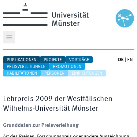
Hauptmenü öffnen
DE
|
EN
PUBLIKATIONEN
PROJEKTE
VORTRÄGE
PREISVERLEIHUNGEN
PROMOTIONEN
HABILITATIONEN
PERSONEN
EINRICHTUNGEN
Lehrpreis 2009 der Westfälischen
Wilhelms-Universität Münster
Grunddaten zur Preisverleihung
Art des Preises
:
Forschungspreis oder andere Auszeichnung