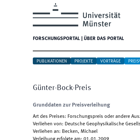
FORSCHUNGSPORTAL
|
ÜBER DAS PORTAL
PUBLIKATIONEN
PROJEKTE
VORTRÄGE
PREIS
Günter-Bock-Preis
Grunddaten zur Preisverleihung
Art des Preises
:
Forschungspreis oder andere Au
Verliehen von
:
Deutsche Geophysikalische Gesell
Verliehen an
:
Becken, Michael
Verleihung erfolgte am
:
01.01.2009