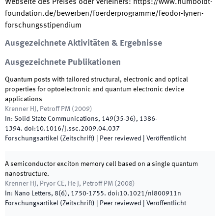
Webseite des Preises oder Verleihers
:
https://www.humboldt-
foundation.de/bewerben/foerderprogramme/feodor-lynen-
forschungsstipendium
Ausgezeichnete Aktivitäten & Ergebnisse
Ausgezeichnete Publikationen
Quantum posts with tailored structural, electronic and optical
properties for optoelectronic and quantum electronic device
applications
Krenner HJ, Petroff PM
(
2009
)
In:
Solid State Communications
,
149
(
35-36
)
,
1386
-
1394
.
doi:
10.1016/j.ssc.2009.04.037
Forschungsartikel (Zeitschrift)
| Peer reviewed
|
Veröffentlicht
A semiconductor exciton memory cell based on a single quantum
nanostructure.
Krenner HJ, Pryor CE, He J, Petroff PM
(
2008
)
In:
Nano Letters
,
8
(
6
)
,
1750
-
1755
.
doi:
10.1021/nl800911n
Forschungsartikel (Zeitschrift)
| Peer reviewed
|
Veröffentlicht