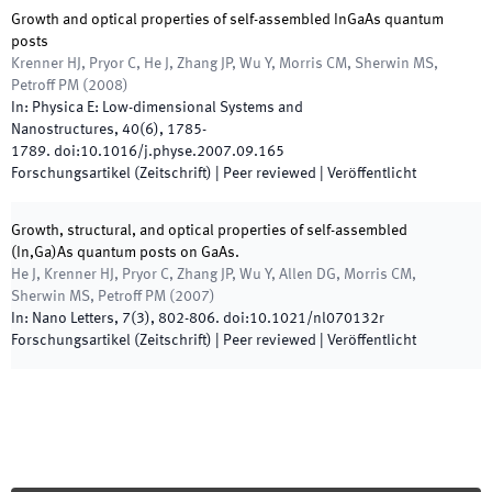
Growth and optical properties of self-assembled InGaAs quantum
posts
Krenner HJ, Pryor C, He J, Zhang JP, Wu Y, Morris CM, Sherwin MS,
Petroff PM
(
2008
)
In:
Physica E: Low-dimensional Systems and
Nanostructures
,
40
(
6
)
,
1785
-
1789
.
doi:
10.1016/j.physe.2007.09.165
Forschungsartikel (Zeitschrift)
| Peer reviewed
|
Veröffentlicht
Growth, structural, and optical properties of self-assembled
(In,Ga)As quantum posts on GaAs.
He J, Krenner HJ, Pryor C, Zhang JP, Wu Y, Allen DG, Morris CM,
Sherwin MS, Petroff PM
(
2007
)
In:
Nano Letters
,
7
(
3
)
,
802
-
806
.
doi:
10.1021/nl070132r
Forschungsartikel (Zeitschrift)
| Peer reviewed
|
Veröffentlicht