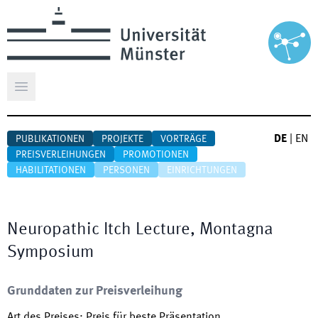
Hauptmenü öffnen
DE
|
EN
PUBLIKATIONEN
PROJEKTE
VORTRÄGE
PREISVERLEIHUNGEN
PROMOTIONEN
HABILITATIONEN
PERSONEN
EINRICHTUNGEN
Neuropathic Itch Lecture, Montagna
Symposium
Grunddaten zur Preisverleihung
Art des Preises
:
Preis für beste Präsentation