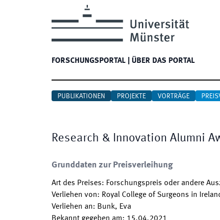
FORSCHUNGSPORTAL
|
ÜBER DAS PORTAL
PUBLIKATIONEN
PROJEKTE
VORTRÄGE
PREIS
Research & Innovation Alumni A
Grunddaten zur Preisverleihung
Art des Preises
:
Forschungspreis oder andere Au
Verliehen von
:
Royal College of Surgeons in Irelan
Verliehen an
:
Bunk, Eva
Bekannt gegeben am
:
15.04.2021