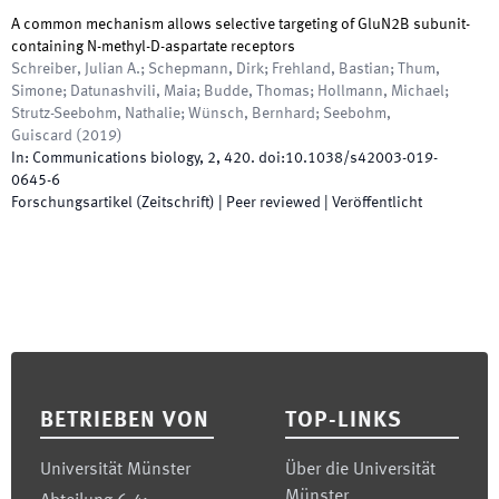
A common mechanism allows selective targeting of GluN2B subunit-
containing N-methyl-D-aspartate receptors
Schreiber, Julian A.; Schepmann, Dirk; Frehland, Bastian; Thum,
Simone; Datunashvili, Maia; Budde, Thomas; Hollmann, Michael;
Strutz-Seebohm, Nathalie; Wünsch, Bernhard; Seebohm,
Guiscard
(
2019
)
In:
Communications biology
,
2
,
420
.
doi:
10.1038/s42003-019-
0645-6
Forschungsartikel (Zeitschrift)
| Peer reviewed
|
Veröffentlicht
Footer
BETRIEBEN VON
TOP-LINKS
Universität Münster
Über die Universität
Münster