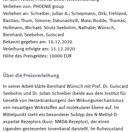
Verliehen von
:
PHOENIX group
Verliehen an
:
Schreiber, Julian A.; Schepmann, Dirk; Frehland,
Bastian; Thum, Simone; Datunashvili, Maia; Budde, Thomas;
Hollmann, Michael; Strutz-Seebohm, Nathalie; Wünsch,
Bernhard; Seebohm, Guiscard
Bekannt gegeben am
:
10.12.2020
Verleihung erfolgte am
:
15.12.2020
Höhe des Preisgeldes
:
10000
EUR
Über die Preisverleihung
In seiner Arbeit klärte Bernhard Wünsch mit Prof. Dr. Guiscard
Seebohm und Dr. Julian Schreiber (beide aus dem Institut für
Genetik von Herzerkrankungen) den Wirkungsmechanismus
von neuartigen Wirkstoffen auf molekularer Ebene auf. Im
Mittelpunkt steht ein besonderer Subtyp des N-Methyl-D-
aspartat-Rezeptors (kurz: NMDA-Rezeptor), der einen
Liganden-gesteuerten Ionenkanal darstellt. Im Ruhezustand