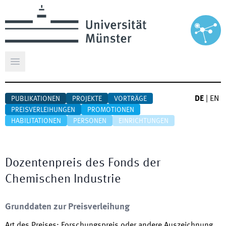
Hauptmenü öffnen
DE
|
EN
PUBLIKATIONEN
PROJEKTE
VORTRÄGE
PREISVERLEIHUNGEN
PROMOTIONEN
HABILITATIONEN
PERSONEN
EINRICHTUNGEN
Dozentenpreis des Fonds der
Chemischen Industrie
Grunddaten zur Preisverleihung
Art des Preises
:
Forschungspreis oder andere Auszeichnung