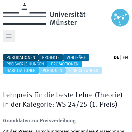
Hauptmenü öffnen
DE
|
EN
PUBLIKATIONEN
PROJEKTE
VORTRÄGE
PREISVERLEIHUNGEN
PROMOTIONEN
HABILITATIONEN
PERSONEN
EINRICHTUNGEN
Lehrpreis für die beste Lehre (Theorie)
in der Kategorie
:
WS 24/25
(
1. Preis
)
Grunddaten zur Preisverleihung
Art des Preises
:
Forschungspreis oder andere Auszeichnung