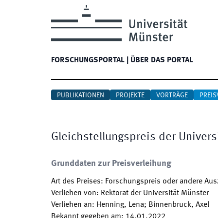
FORSCHUNGSPORTAL
|
ÜBER DAS PORTAL
PUBLIKATIONEN
PROJEKTE
VORTRÄGE
PREIS
Gleichstellungspreis der Univers
Grunddaten zur Preisverleihung
Art des Preises
:
Forschungspreis oder andere Au
Verliehen von
:
Rektorat der Universität Münster
Verliehen an
:
Henning, Lena; Binnenbruck, Axel
Bekannt gegeben am
:
14.01.2022