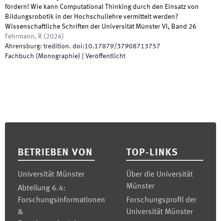
fördern! Wie kann Computational Thinking durch den Einsatz von
Bildungsrobotik in der Hochschullehre vermittelt werden?
Wissenschaftliche Schriften der Universität Münster VI, Band 26
Fehrmann, R
(
2024
)
Ahrensburg
:
tredition
.
doi:
10.17879/37908713757
Fachbuch (Monographie)
|
Veröffentlicht
Footer
BETRIEBEN VON
TOP-LINKS
Universität Münster
Über die Universität
Münster
Abteilung 6.4:
Forschungsinformationen
Forschungsprofil der
&
Universität Münster