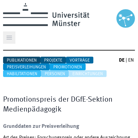
Hauptmenü öffnen
DE
|
EN
PUBLIKATIONEN
PROJEKTE
VORTRÄGE
PREISVERLEIHUNGEN
PROMOTIONEN
HABILITATIONEN
PERSONEN
EINRICHTUNGEN
Promotionspreis der DGfE-Sektion
Medienpädagogik
Grunddaten zur Preisverleihung
Art des Preises
:
Forschungspreis oder andere Auszeichnung