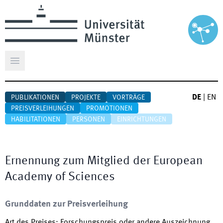
Hauptmenü öffnen
DE
|
EN
PUBLIKATIONEN
PROJEKTE
VORTRÄGE
PREISVERLEIHUNGEN
PROMOTIONEN
HABILITATIONEN
PERSONEN
EINRICHTUNGEN
Ernennung zum Mitglied der European
Academy of Sciences
Grunddaten zur Preisverleihung
Art des Preises
:
Forschungspreis oder andere Auszeichnung