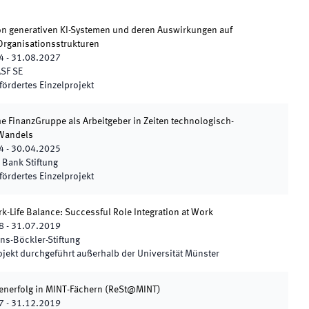
n generativen KI-Systemen und deren Auswirkungen auf
Organisationsstrukturen
4
-
31.08.2027
SF SE
fördertes Einzelprojekt
e FinanzGruppe als Arbeitgeber in Zeiten technologisch-
 Wandels
4
-
30.04.2025
 Bank Stiftung
fördertes Einzelprojekt
-Life Balance: Successful Role Integration at Work
8
-
31.07.2019
ns-Böckler-Stiftung
ojekt durchgeführt außerhalb der Universität Münster
enerfolg in MINT-Fächern
(
ReSt@MINT
)
7
-
31.12.2019