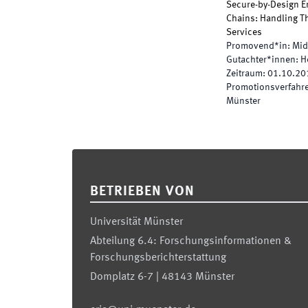
Secure-by-Design E
Chains: Handling Th
Services
Promovend*in
:
Mid
Gutachter*innen
:
H
Zeitraum
:
01.10.20
Promotionsverfahren
Münster
Footer
BETRIEBEN VON
Universität Münster
Abteilung 6.4: Forschungsinformationen &
Forschungsberichterstattung
Domplatz 6-7 | 48143 Münster