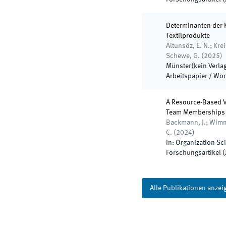
Determinanten der 
Textilprodukte
Altunsöz, E. N.; Krei
Schewe, G.
(
2025
)
Münster
(
kein Verl
Arbeitspapier / Wo
A Resource-Based Vi
Team Memberships
Backmann, J.; Wimme
C.
(
2024
)
In:
Organization Sc
Forschungsartikel (Z
Alle Publikationen anzei