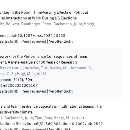
nkey in the Room: Time-Varying Effects of Political
cial Interactions at Work During US Elections
tz, Rouven; Bamberger, Peter; Backmann, Julia; Hoegl,
ience
.
doi:
10.1287/orsc.2024.18538
eitschrift)
| Peer reviewed
|
Veröffentlicht
ework for the Performance Consequences of Team
t: A Meta-Analysis of 30 Years of Research
Backmann, J.; de Vries, T. A.; Weiss, M.; Hohmann, S.;
egt, G. S.; Högl, M.;
(
2025
)
gement
,
51
(
2
)
,
704
-
01492063231206107
eitschrift)
| Peer reviewed
|
Veröffentlicht
s and team resilience capacity in multinational teams: The
al diversity climate
s; Backmann, Julia; Tian, Amy; Hoegl, M.
(
2025
)
izational Behavior
,
46
(
3
)
,
369
-
384
.
doi:
10.1002/job.2829
eitschrift)
| Peer reviewed
|
Veröffentlicht