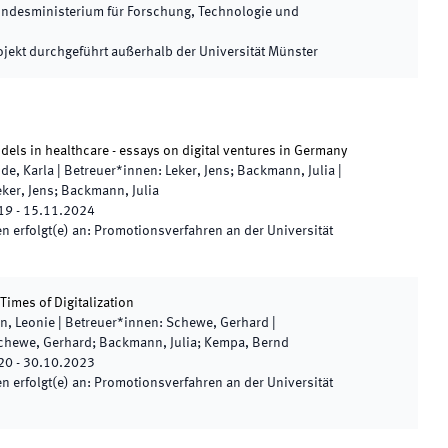
ndesministerium für Forschung, Technologie und
ojekt durchgeführt außerhalb der Universität Münster
dels in healthcare - essays on digital ventures in Germany
de, Karla
|
Betreuer*innen
:
Leker, Jens; Backmann, Julia
|
eker, Jens; Backmann, Julia
19
-
15.11.2024
 erfolgt(e) an
:
Promotionsverfahren an der Universität
Times of Digitalization
n, Leonie
|
Betreuer*innen
:
Schewe, Gerhard
|
chewe, Gerhard; Backmann, Julia; Kempa, Bernd
20
-
30.10.2023
 erfolgt(e) an
:
Promotionsverfahren an der Universität