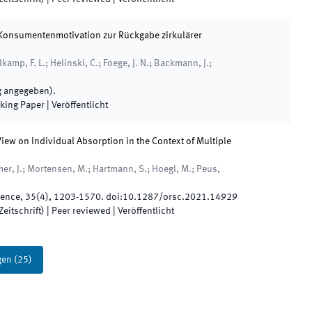
Konsumentenmotivation zur Rückgabe zirkulärer
lkamp, F. L.; Helinski, C.; Foege, J. N.; Backmann, J.;
ag angegeben
)
.
rking Paper
|
Veröffentlicht
ew on Individual Absorption in the Context of Multiple
r, J.; Mortensen, M.; Hartmann, S.; Hoegl, M.; Peus,
ience
,
35
(
4
)
,
1203
-
1570
.
doi:
10.1287/orsc.2021.14929
eitschrift)
| Peer reviewed
|
Veröffentlicht
gen
(
25
)