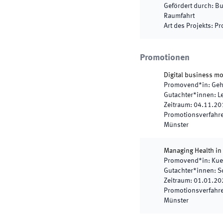
Gefördert durch
:
Bu
Raumfahrt
Art des Projekts
:
Pr
Promotionen
Digital business mo
Promovend*in
:
Geh
Gutachter*innen
:
L
Zeitraum
:
04.11.20
Promotionsverfahren
Münster
Managing Health in 
Promovend*in
:
Kue
Gutachter*innen
:
S
Zeitraum
:
01.01.20
Promotionsverfahren
Münster