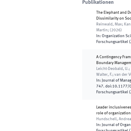
Publikationen
The Elephant and Do
Dissimilarity on So
Reinwald, Max; Kani
Martin;
(
2026
)
In:
Organization Sc
Forschungsartikel (Z
A Contingency Fram
Boundary Managemen
Leicht-Deobald, U.; 
Walter, F.; van der V
In:
Journal of Mana
747
.
doi:
10.1177/
Forschungsartikel (Z
Leader inclusivenes
role of organization
Hundschell, Andrea
In:
Journal of Organ
Forschungsartikel (Z