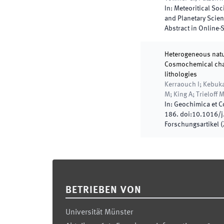
In:
Meteoritical Soc
and Planetary Scie
Abstract in Online
Heterogeneous natu
Cosmochemical char
lithologies
Kerraouch I; Kebuka
M; King A; Trieloff M
In:
Geochimica et 
186
.
doi:
10.1016/j
Forschungsartikel (Z
Footer
BETRIEBEN VON
Universität Münster