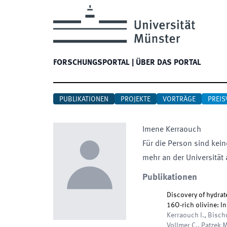
FORSCHUNGSPORTAL
|
ÜBER DAS PORTAL
PUBLIKATIONEN
PROJEKTE
VORTRÄGE
PREIS
Imene
Kerraouch
Für die Person sind kein
mehr an der Universität 
Publikationen
Discovery of hydrat
16O-rich olivine: In
Kerraouch I., Bischo
Vollmer C., Patzek M