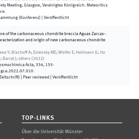
iety Meeting
,
Glasgow
,
Vereinigtes Königreich
.
Meteoritics
nce
.
-Sammlung (Konferenz)
|
Veröffentlicht
re of the carbonaceous chondrite breccia Aguas Zarcas--
acterization and origin of new carbonaceous chondrite
wa Y; Bischoff A; Zolensky ME; Wölfer E; Hellmann JL; Ito
; Barrat J; others
(
2022
)
Cosmochimica Acta
,
334
,
155
-
.gca.2022.07.010
eitschrift)
| Peer reviewed
|
Veröffentlicht
TOP-LINKS
Über die Universität Münster