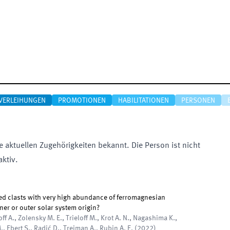
VERLEIHUNGEN
PROMOTIONEN
HABILITATIONEN
PERSONEN
e aktuellen Zugehörigkeiten bekannt. Die Person ist nicht
aktiv.
ed clasts with very high abundance of ferromagnesian
ner or outer solar system origin?
ff A., Zolensky M. E., Trieloff M., Krot A. N., Nagashima K.,
., Ebert S., Radić D., Treiman A., Rubin A. E.
(
2022
)