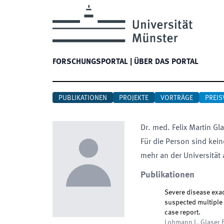
FORSCHUNGSPORTAL
|
ÜBER DAS PORTAL
PUBLIKATIONEN
PROJEKTE
VORTRÄGE
PREIS
Dr. med.
Felix Martin
Gla
Für die Person sind kein
mehr an der Universität 
Publikationen
Severe disease exa
suspected multiple 
case report.
Lohmann L, Glaser F