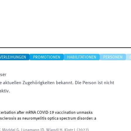
VERLEIHUNGEN
PROMOTIONEN
HABILITATIONEN
PERSONEN
ser
e aktuellen Zugehörigkeiten bekannt. Die Person ist nicht
aktiv.
cerbation after mRNA COVID-19 vaccination unmasks
sclerosis as neuromyelitis optica spectrum disorder: a
, Möddel G, Lünemann JD, Wiendl H, Klotz L
(
2022
)