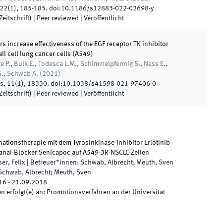
22
(
1
)
,
185
-
185
.
doi:
10.1186/s12883-022-02698-y
eitschrift)
| Peer reviewed
|
Veröffentlicht
s increase effectiveness of the EGF receptor TK inhibitor
ll cell lung cancer cells (A549)
e P., Bulk E., Todesca L.M., Schimmelpfennig S., Nass E.,
G., Schwab A.
(
2021
)
ts
,
11
(
1
)
,
18330
.
doi:
10.1038/s41598-021-97406-0
eitschrift)
| Peer reviewed
|
Veröffentlicht
nationstherapie mit dem Tyrosinkinase-Inhibitor Erlotinib
anal-Blocker Senicapoc auf A549-3R-NSCLC-Zellen
er, Felix
|
Betreuer*innen
:
Schwab, Albrecht; Meuth, Sven
Schwab, Albrecht; Meuth, Sven
16
-
21.09.2018
 erfolgt(e) an
:
Promotionsverfahren an der Universität