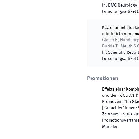
In:
BMC Neurology
,
Forschungsartikel (Z
KCa channel blocker
erlotinib in non-sma
Glaser F., Hundeheg
Budde T., Meuth S.
In:
Scientific Repor
Forschungsartikel (Z
Promotionen
Effekte einer Kombi
und dem K Ca 3.1-K
Promovend*in
:
Glas
|
Gutachter*innen
:
Zeitraum
:
19.08.20
Promotionsverfahren
Münster