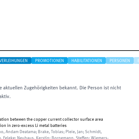
VERLEIHUNGEN
PROMOTIONEN
HABILITATIONEN
PERSONEN
e aktuellen Zugehörigkeiten bekannt. Die Person ist nicht
aktiv.
lation between the copper current collector surface area
ion in zero-excess Li metal batteries
no, Andam Deatama; Brake, Tobias; Pleie, Jan; Schmidt,
, Feleke; Neuhaus, Kerstin; Bornemann, Steffen; Wiemers-