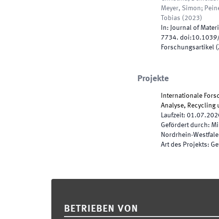
Meyer, Simon; Peine
Tobias
(
2023
)
In:
Journal of Mater
7734
.
doi:
10.1039
Forschungsartikel (Z
Projekte
Internationale Fors
Analyse, Recyclin
Laufzeit
:
01.07.202
Gefördert durch
:
Mi
Nordrhein-Westfal
Art des Projekts
:
Ge
Footer
BETRIEBEN VON