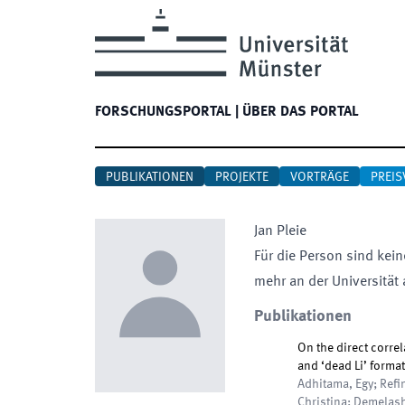
FORSCHUNGSPORTAL
|
ÜBER DAS PORTAL
PUBLIKATIONEN
PROJEKTE
VORTRÄGE
PREIS
Jan
Pleie
Für die Person sind kein
mehr an der Universität 
Publikationen
On the direct corre
and ‘dead Li’ format
Adhitama, Egy; Refi
Christina; Demelash