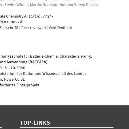
r, Erwin; Winter, Martin; Wasisto, Hutomo Suryo; Placke,
ials Chemistry A
,
11
(
14
)
,
7724
-
/d3ta00097d
eitschrift)
| Peer reviewed
|
Veröffentlicht
chungsschule für Batterie-Chemie, Charakterisierung,
g und Anwendung
(
BACCARA
)
0
-
31.10.2030
nisterium für Kultur und Wissenschaft des Landes
en, PowerCo SE
fördertes Einzelprojekt
TOP-LINKS