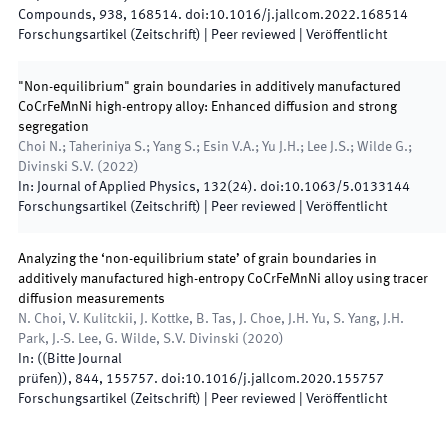
Compounds
,
938
,
168514
.
doi:
10.1016/j.jallcom.2022.168514
Forschungsartikel (Zeitschrift)
| Peer reviewed
|
Veröffentlicht
"Non-equilibrium" grain boundaries in additively manufactured
CoCrFeMnNi high-entropy alloy: Enhanced diffusion and strong
segregation
Choi N.; Taheriniya S.; Yang S.; Esin V.A.; Yu J.H.; Lee J.S.; Wilde G.;
Divinski S.V.
(
2022
)
In:
Journal of Applied Physics
,
132
(
24
)
.
doi:
10.1063/5.0133144
Forschungsartikel (Zeitschrift)
| Peer reviewed
|
Veröffentlicht
Analyzing the ‘non-equilibrium state’ of grain boundaries in
additively manufactured high-entropy CoCrFeMnNi alloy using tracer
diffusion measurements
N. Choi, V. Kulitckii, J. Kottke, B. Tas, J. Choe, J.H. Yu, S. Yang, J.H.
Park, J.-S. Lee, G. Wilde, S.V. Divinski
(
2020
)
In:
(
(Bitte Journal
prüfen)
)
,
844
,
155757
.
doi:
10.1016/j.jallcom.2020.155757
Forschungsartikel (Zeitschrift)
| Peer reviewed
|
Veröffentlicht