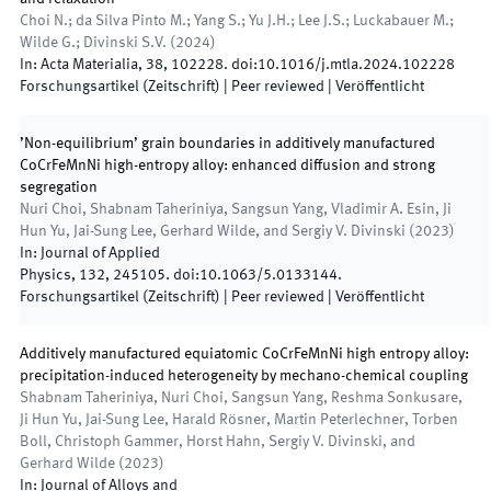
Choi N.; da Silva Pinto M.; Yang S.; Yu J.H.; Lee J.S.; Luckabauer M.;
Wilde G.; Divinski S.V.
(
2024
)
In:
Acta Materialia
,
38
,
102228
.
doi:
10.1016/j.mtla.2024.102228
Forschungsartikel (Zeitschrift)
| Peer reviewed
|
Veröffentlicht
’Non-equilibrium’ grain boundaries in additively manufactured
CoCrFeMnNi high-entropy alloy: enhanced diffusion and strong
segregation
Nuri Choi, Shabnam Taheriniya, Sangsun Yang, Vladimir A. Esin, Ji
Hun Yu, Jai-Sung Lee, Gerhard Wilde, and Sergiy V. Divinski
(
2023
)
In:
Journal of Applied
Physics
,
132
,
245105
.
doi:
10.1063/5.0133144.
Forschungsartikel (Zeitschrift)
| Peer reviewed
|
Veröffentlicht
Additively manufactured equiatomic CoCrFeMnNi high entropy alloy:
precipitation-induced heterogeneity by mechano-chemical coupling
Shabnam Taheriniya, Nuri Choi, Sangsun Yang, Reshma Sonkusare,
Ji Hun Yu, Jai-Sung Lee, Harald Rösner, Martin Peterlechner, Torben
Boll, Christoph Gammer, Horst Hahn, Sergiy V. Divinski, and
Gerhard Wilde
(
2023
)
In:
Journal of Alloys and