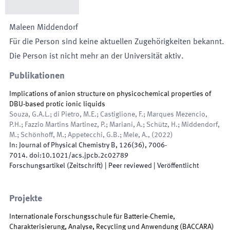
Maleen
Middendorf
Für die Person sind keine aktuellen Zugehörigkeiten bekannt.
Die Person ist nicht mehr an der Universität aktiv.
Publikationen
Implications of anion structure on physicochemical properties of
DBU-based protic ionic liquids
Souza, G.A.L.; di Pietro, M.E.; Castiglione, F.; Marques Mezencio,
P.H.; Fazzio Martins Martinez, P.; Mariani, A.; Schütz, H.; Middendorf,
M.; Schönhoff, M.; Appetecchi, G.B.; Mele, A.,
(
2022
)
In:
Journal of Physical Chemistry B
,
126
(
36
)
,
7006
-
7014
.
doi:
10.1021/acs.jpcb.2c02789
Forschungsartikel (Zeitschrift)
| Peer reviewed
|
Veröffentlicht
Projekte
Internationale Forschungsschule für Batterie-Chemie,
Charakterisierung, Analyse, Recycling und Anwendung
(
BACCARA
)