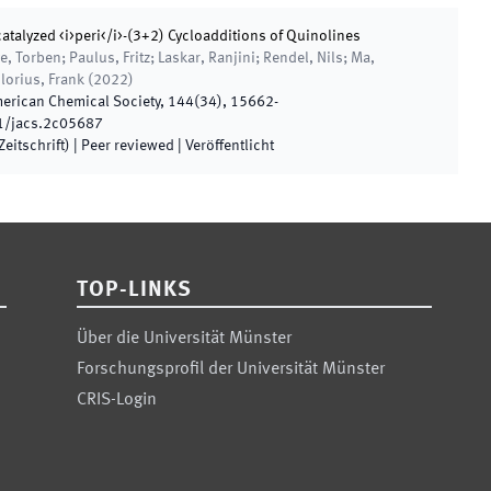
catalyzed <i>peri</i>-(3+2) Cycloadditions of Quinolines
ge, Torben; Paulus, Fritz; Laskar, Ranjini; Rendel, Nils; Ma,
Glorius, Frank
(
2022
)
merican Chemical Society
,
144
(
34
)
,
15662
-
1/jacs.2c05687
eitschrift)
| Peer reviewed
|
Veröffentlicht
TOP-LINKS
Über die Universität Münster
Forschungsprofil der Universität Münster
CRIS-Login