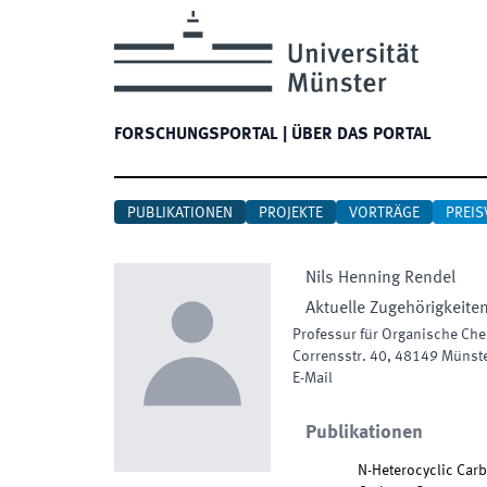
FORSCHUNGSPORTAL
|
ÜBER DAS PORTAL
PUBLIKATIONEN
PROJEKTE
VORTRÄGE
PREIS
Nils Henning
Rendel
Aktuelle Zugehörigkeite
Professur für Organische Chem
Corrensstr. 40
,
48149
Münst
E-Mail
Publikationen
N-Heterocyclic Carb