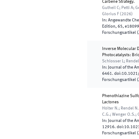
Carbene Strategy.
Gutheil C; Petti A;
Glorius F
(
2026
)
In:
Angewandte Chem
Edition
,
65
,
e1809
Forschungsartikel (Z
Inverse Molecular D
Photocatalysts: Bri
Schlosser L; Rendel
In:
Journal of the A
6461
.
doi:
10.1021
Forschungsartikel (Z
Phenothiazine Sulfo
Lactones
Hölter N.; Rendel N.
C.G.; Wenger O.S.; G
In:
Journal of the A
12916
.
doi:
10.102
Forschungsartikel (Z