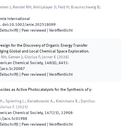
 Gemen J; Rendel NH; Amirjalayer S; Feld H; Braunschweig B;
ie International
9
.
doi:
10.1002/anie.202518099
eitschrift)
| Peer reviewed
|
Veröffentlicht
esign for the Discovery of Organic Energy Transfer
dging Global and Local Chemical Space Exploration.
 NH; Gemen J; Glorius F; Jorner K
(
2026
)
merican Chemical Society
,
148
(
6
)
,
6451
-
/jacs.5c20087
eitschrift)
| Peer reviewed
|
Veröffentlicht
xides as Active Photocatalysts for the Synthesis of γ-
H.; Spierling L.; Kwiatkowski A.; Kleinmans R.; Daniliuc
lorius F.
(
2025
)
merican Chemical Society
,
147
(
15
)
,
12908
-
1/jacs.5c01988
eitschrift)
| Peer reviewed
|
Veröffentlicht