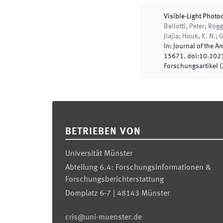
Visible-Light Photo
Bellotti, Peter; Rog
Jiajia; Houk, K. N.; 
In:
Journal of the A
15671
.
doi:
10.102
Forschungsartikel (Z
Footer
BETRIEBEN VON
Universität Münster
Abteilung 6.4: Forschungsinformationen &
Forschungsberichterstattung
Domplatz 6-7 | 48143 Münster
cris@uni-muenster.de