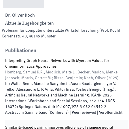
Dr.
Oliver
Koch
Aktuelle Zugehörigkeiten
Professur für Computer unterstützte Wirkstoffforschung (Prof. Koch)
Corrensstr. 48
,
48149
Münster
Publikationen
Interpreting Graph Neural Networks with Myerson Values for
Cheminformatics Approaches
Homberg, Samuel K.R.; Modlich, Malte L.; Becker, Marlon; Menke,
Janosch; Morris, Garrett M.; Risse, Benjamin; Koch, Oliver
(
2025
)
In:
Walter Senn, Marcello Sanguineti, Ausra Saudargiene, Igor V.
Tetko, Alessandro E. P. Villa, Viktor Jirsa, Yoshua Bengio
(
Hrsg.
),
Artificial Neural Networks and Machine Learning. ICANN 2025
International Workshops and Special Sessions
,
232
-
234
.
LNCS
16072
:
Springer Nature
.
doi:
10.1007/978-3-032-04552-2
Abstract in Sammelband (Konferenz)
| Peer reviewed
|
Veröffentlicht
Similarity-based pairing improves efficiency of siamese neural