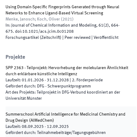
Using Domain-Specific Fingerprints Generated through Neural
Networks to Enhance Ligand-Based Virtual Screening
Menke, Janosch; Koch, Oliver
(
2021
)
In:
Journal of Chemical Information and Modeling
,
61
(
2
)
,
664
-
675
.
doi:
10.1021/acs.jcim.0c01208
Forschungsartikel (Zeitschrift)
| Peer reviewed
|
Veröffentlicht
Projekte
SPP 2363 - Teilprojekt: Hervorhebung der molekularen Ähnlichkeit
durch erklärbare künstliche Intelligenz
Laufzeit
:
01.01.2026
-
31.12.2028
|
2.
Förderperiode
Gefördert durch
:
DFG - Schwerpunktprogramm
Art des Projekts
:
Teilprojekt in DFG-Verbund koordiniert an der
Universität Münster
Summerschool Artificial lntelligence for Medicinal Chemistry and
Drug Design
(
AIMedChem
)
Laufzeit
:
08.09.2025
-
12.09.2025
Gefördert durch
:
Teilnahmebeiträge/Tagungsgebühren