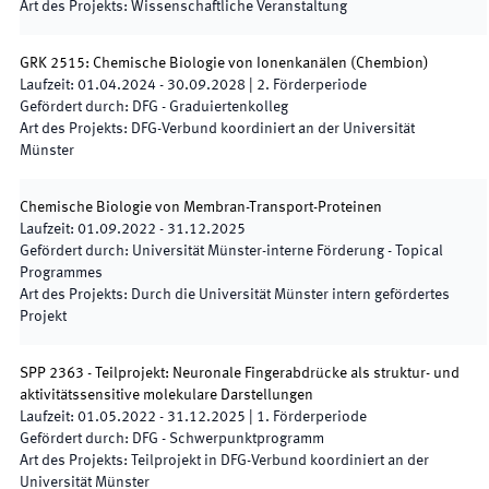
Art des Projekts
:
Wissenschaftliche Veranstaltung
GRK 2515: Chemische Biologie von Ionenkanälen
(
Chembion
)
Laufzeit
:
01.04.2024
-
30.09.2028
|
2.
Förderperiode
Gefördert durch
:
DFG - Graduiertenkolleg
Art des Projekts
:
DFG-Verbund koordiniert an der Universität
Münster
Chemische Biologie von Membran-Transport-Proteinen
Laufzeit
:
01.09.2022
-
31.12.2025
Gefördert durch
:
Universität Münster-interne Förderung - Topical
Programmes
Art des Projekts
:
Durch die Universität Münster intern gefördertes
Projekt
SPP 2363 - Teilprojekt: Neuronale Fingerabdrücke als struktur- und
aktivitätssensitive molekulare Darstellungen
Laufzeit
:
01.05.2022
-
31.12.2025
|
1.
Förderperiode
Gefördert durch
:
DFG - Schwerpunktprogramm
Art des Projekts
:
Teilprojekt in DFG-Verbund koordiniert an der
Universität Münster