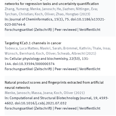
networks for regression tasks and uncertainty quantification
Zhang, Yumeng; Menke, Janosch; He, Jiazhen; Nittinger, Eva;
Tyrchan, Christian; Koch, Oliver; Zhao, Hongtao
(
2023
)
In:
Journal of Cheminformatics
,
15
(
1
)
,
75
.
doi:
10.1186/s13321-
023-00744-6
Forschungsartikel (Zeitschrift)
| Peer reviewed
|
Veröffentlicht
Targeting KCa3.1 channels in cancer
Todesca, Luca Matteo; Maskri, Sarah; Brömmel, Kathrin; Thale, Insa;
Wünsch, Bernhard; Koch, Oliver; Schwab, Albrecht
(
2021
)
In:
Cellular physiology and biochemistry
,
22
(
S3
)
,
131
-
144
.
doi:
10.33594/000000374
Forschungsartikel (Zeitschrift)
| Peer reviewed
|
Veröffentlicht
Natural product scores and fingerprints extracted from artificial
neural networks
Menke, Janosch; Massa, Joana; Koch, Oliver
(
2021
)
In:
Computational and Structural Biotechnology Journal
,
19
,
4593
-
4602
.
doi:
10.1016/j.csbj.2021.07.032
Forschungsartikel (Zeitschrift)
| Peer reviewed
|
Veröffentlicht