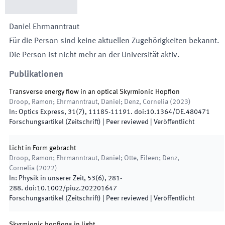
Daniel
Ehrmanntraut
Für die Person sind keine aktuellen Zugehörigkeiten bekannt.
Die Person ist nicht mehr an der Universität aktiv.
Publikationen
Transverse energy flow in an optical Skyrmionic Hopfion
Droop, Ramon; Ehrmanntraut, Daniel; Denz, Cornelia
(
2023
)
In:
Optics Express
,
31
(
7
)
,
11185
-
11191
.
doi:
10.1364/OE.480471
Forschungsartikel (Zeitschrift)
| Peer reviewed
|
Veröffentlicht
Licht in Form gebracht
Droop, Ramon; Ehrmanntraut, Daniel; Otte, Eileen; Denz,
Cornelia
(
2022
)
In:
Physik in unserer Zeit
,
53
(
6
)
,
281
-
288
.
doi:
10.1002/piuz.202201647
Forschungsartikel (Zeitschrift)
| Peer reviewed
|
Veröffentlicht
Skyrmionic hopfions in light