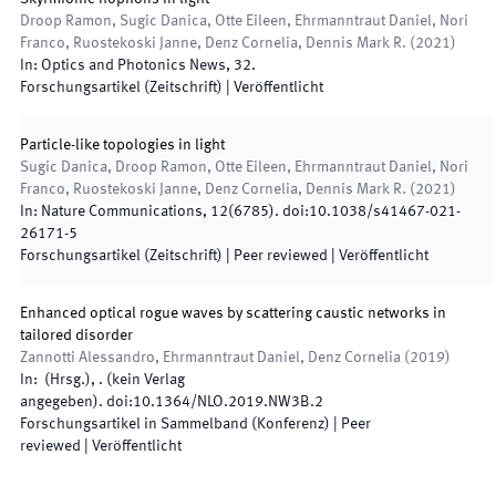
Droop Ramon, Sugic Danica, Otte Eileen, Ehrmanntraut Daniel, Nori
Franco, Ruostekoski Janne, Denz Cornelia, Dennis Mark R.
(
2021
)
In:
Optics and Photonics News
,
32
.
Forschungsartikel (Zeitschrift)
|
Veröffentlicht
Particle-like topologies in light
Sugic Danica, Droop Ramon, Otte Eileen, Ehrmanntraut Daniel, Nori
Franco, Ruostekoski Janne, Denz Cornelia, Dennis Mark R.
(
2021
)
In:
Nature Communications
,
12
(
6785
)
.
doi:
10.1038/s41467-021-
26171-5
Forschungsartikel (Zeitschrift)
| Peer reviewed
|
Veröffentlicht
Enhanced optical rogue waves by scattering caustic networks in
tailored disorder
Zannotti Alessandro, Ehrmanntraut Daniel, Denz Cornelia
(
2019
)
In:
(
Hrsg.
),
.
(
kein Verlag
angegeben
)
.
doi:
10.1364/NLO.2019.NW3B.2
Forschungsartikel in Sammelband (Konferenz)
| Peer
reviewed
|
Veröffentlicht