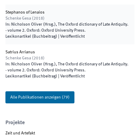
Stephanos of Lenaios
Schenke Gesa
(
2018
)
In:
Nicholson Oliver
(
Hrsg.
),
The Oxford dictionary of Late Antiquity.
- volume 2
.
Oxford
:
Oxford University Press
.
Lexikonartikel (Buchbeitrag)
|
Veröffentlicht
Satrius Arrianus
Schenke Gesa
(
2018
)
In:
Nicholson Oliver
(
Hrsg.
),
The Oxford dictionary of Late Antiquity.
- volume 2
.
Oxford
:
Oxford University Press
.
Lexikonartikel (Buchbeitrag)
|
Veröffentlicht
Alle Publikationen anzeigen
(
79
)
Projekte
Zeit und Artefakt