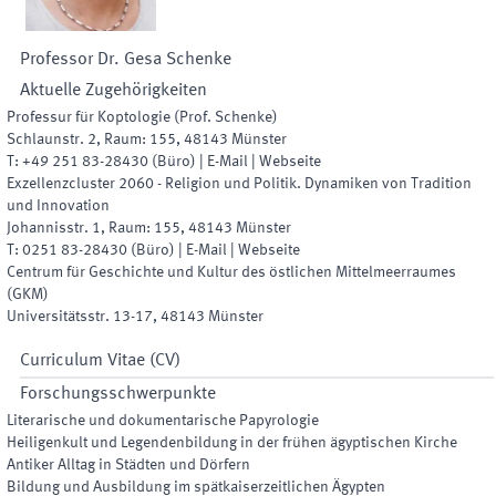
Professor Dr.
Gesa
Schenke
Aktuelle Zugehörigkeiten
Professur für Koptologie (Prof. Schenke)
Schlaunstr. 2
,
Raum
:
155
,
48143
Münster
T:
+49 251 83-28430
(
Büro
)
|
E-Mail
|
Webseite
Exzellenzcluster 2060 - Religion und Politik. Dynamiken von Tradition
und Innovation
Johannisstr. 1
,
Raum
:
155
,
48143
Münster
T:
0251 83-28430
(
Büro
)
|
E-Mail
|
Webseite
Centrum für Geschichte und Kultur des östlichen Mittelmeerraumes
(
GKM
)
Universitätsstr. 13-17
,
48143
Münster
Curriculum Vitae (CV)
Forschungsschwerpunkte
Literarische und dokumentarische Papyrologie
Heiligenkult und Legendenbildung in der frühen ägyptischen Kirche
Antiker Alltag in Städten und Dörfern
Bildung und Ausbildung im spätkaiserzeitlichen Ägypten