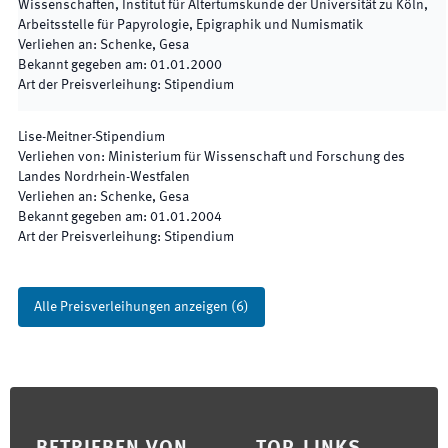
Wissenschaften, Institut für Altertumskunde der Universität zu Köln,
Arbeitsstelle für Papyrologie, Epigraphik und Numismatik
Verliehen an
:
Schenke, Gesa
Bekannt gegeben am
:
01.01.2000
Art der Preisverleihung
:
Stipendium
Lise-Meitner-Stipendium
Verliehen von
:
Ministerium für Wissenschaft und Forschung des
Landes Nordrhein-Westfalen
Verliehen an
:
Schenke, Gesa
Bekannt gegeben am
:
01.01.2004
Art der Preisverleihung
:
Stipendium
Alle Preisverleihungen anzeigen
(
6
)
Footer