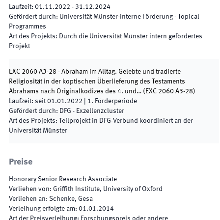
Laufzeit
:
01.11.2022
-
31.12.2024
Gefördert durch
:
Universität Münster-interne Förderung - Topical
Programmes
Art des Projekts
:
Durch die Universität Münster intern gefördertes
Projekt
EXC 2060 A3-28 - Abraham im Alltag. Gelebte und tradierte
Religiosität in der koptischen Überlieferung des Testaments
Abrahams nach Originalkodizes des 4. und…
(
EXC 2060 A3-28
)
Laufzeit
:
seit
01.01.2022
|
1.
Förderperiode
Gefördert durch
:
DFG - Exzellenzcluster
Art des Projekts
:
Teilprojekt in DFG-Verbund koordiniert an der
Universität Münster
Preise
Honorary Senior Research Associate
Verliehen von
:
Griffith Institute, University of Oxford
Verliehen an
:
Schenke, Gesa
Verleihung erfolgte am
:
01.01.2014
Art der Preisverleihung
:
Forschungspreis oder andere