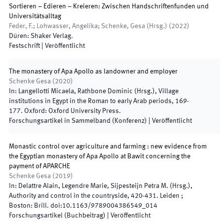
Sortieren – Edieren – Kreieren: Zwischen Handschriftenfunden und
Universitätsalltag
Feder, F.; Lohwasser, Angelika; Schenke, Gesa
(
Hrsg.
)
(
2022
)
Düren
:
Shaker Verlag
.
Festschrift
|
Veröffentlicht
The monastery of Apa Apollo as landowner and employer
Schenke Gesa
(
2020
)
In:
Langellotti Micaela, Rathbone Dominic
(
Hrsg.
),
Village
institutions in Egypt in the Roman to early Arab periods
,
169
-
177
.
Oxford
:
Oxford University Press
.
Forschungsartikel in Sammelband (Konferenz)
|
Veröffentlicht
Monastic control over agriculture and farming : new evidence from
the Egyptian monastery of Apa Apollo at Bawit concerning the
payment of APARCHE
Schenke Gesa
(
2019
)
In:
Delattre Alain, Legendre Marie, Sijpesteijn Petra M.
(
Hrsg.
),
Authority and control in the countryside
,
420
-
431
.
Leiden ;
Boston
:
Brill
.
doi:
10.1163/9789004386549_014
Forschungsartikel (Buchbeitrag)
|
Veröffentlicht