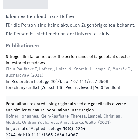
Johannes Bernhard Franz
Höfner
Für die Person sind keine aktuellen Zugehörigkeiten bekannt.
Die Person ist nicht mehr an der Universität aktiv.
Publikationen
Nitrogen limitation reduces the performance of target plant species
in restored meadows
Klein-Raufhake T, Höfner J, Hölzel N, Knorr K-H, Lampei C, Mudrák O,
Bucharova A
(
2021
)
In:
Restoration Ecology
,
30
(
7
)
.
doi:
10.1111/rec.13608
Forschungsartikel (Zeitschrift)
| Peer reviewed
|
Veröffentlicht
Populations restored using regional seed are genetically diverse
and similar to natural populations in the region
Höfner, Johannes; Klein-Raufhake, Theresa; Lampei, Christian;
Mudrak, Ondrej; Bucharova, Anna; Durka, Walter
(
2021
)
In:
Journal of Applied Ecology
,
59
(
9
)
,
2234
-
2244
.
doi:
10.1111/1365-2664.14067