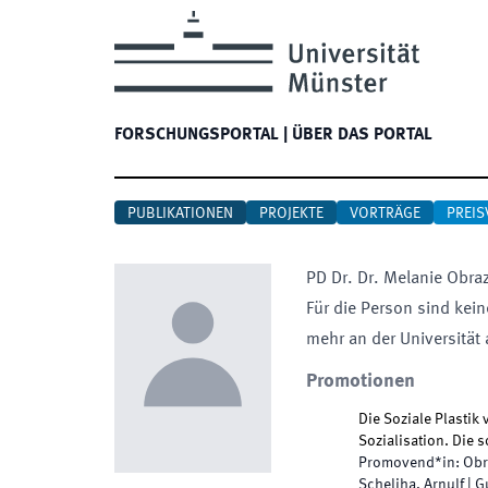
FORSCHUNGSPORTAL
|
ÜBER DAS PORTAL
PUBLIKATIONEN
PROJEKTE
VORTRÄGE
PREIS
PD Dr. Dr.
Melanie
Obra
Für die Person sind kein
mehr an der Universität 
Promotionen
Die Soziale Plastik
Sozialisation. Die 
Promovend*in
:
Obr
Scheliha, Arnulf
|
G