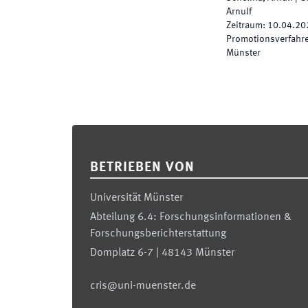
Arnulf
Zeitraum
:
10.04.20
Promotionsverfahren
Münster
Footer
BETRIEBEN VON
Universität Münster
Abteilung 6.4: Forschungsinformationen &
Forschungsberichterstattung
Domplatz 6-7 | 48143 Münster
cris@uni-muenster.de