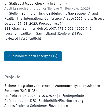
on Statistical Model Checking in Simulink
Adelt J.; Bruch S.; Herber P.; Niehage M.; Remke A.
(
2023
)
In:
Steffen, Bernhard
(
Hrsg.
),
Bridging the Gap Between AI and
Reality - First International Conference, AISoLA 2023, Crete, Greece,
October 23–28, 2023, Proceedings
,
94
-
118
.
Cham
:
Springer
.
doi:
10.1007/978-3-031-46002-9_6
Forschungsartikel in Sammelband (Konferenz)
| Peer
reviewed
|
Veröffentlicht
Alle Publikationen anzeigen
(
12
)
Projekte
Sichere Integration von Lernen in Autonomen cyber-physischen
Systemen
(
Safe ILIAS
)
Laufzeit
:
01.04.2024
-
31.03.2027
|
1.
Förderperiode
Gefördert durch
:
DFG - Sachbeihilfe/Einzelförderung
Art des Projekts
:
Gefördertes Einzelprojekt