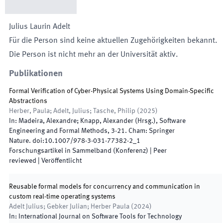
Julius Laurin
Adelt
Für die Person sind keine aktuellen Zugehörigkeiten bekannt.
Die Person ist nicht mehr an der Universität aktiv.
Publikationen
Formal Verification of Cyber-Physical Systems Using Domain-Specific
Abstractions
Herber, Paula; Adelt, Julius; Tasche, Philip
(
2025
)
In:
Madeira, Alexandre; Knapp, Alexander
(
Hrsg.
),
Software
Engineering and Formal Methods
,
3
-
21
.
Cham
:
Springer
Nature
.
doi:
10.1007/978-3-031-77382-2_1
Forschungsartikel in Sammelband (Konferenz)
| Peer
reviewed
|
Veröffentlicht
Reusable formal models for concurrency and communication in
custom real-time operating systems
Adelt Julius; Gebker Julian; Herber Paula
(
2024
)
In:
International Journal on Software Tools for Technology