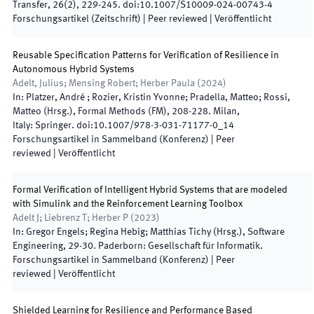
Transfer
,
26
(
2
)
,
229
-
245
.
doi:
10.1007/S10009-024-00743-4
Forschungsartikel (Zeitschrift)
| Peer reviewed
|
Veröffentlicht
Reusable Specification Patterns for Verification of Resilience in
Autonomous Hybrid Systems
Adelt, Julius; Mensing Robert; Herber Paula
(
2024
)
In:
Platzer, André ; Rozier, Kristin Yvonne; Pradella, Matteo; Rossi,
Matteo
(
Hrsg.
),
Formal Methods (FM)
,
208
-
228
.
Milan,
Italy
:
Springer
.
doi:
10.1007/978-3-031-71177-0_14
Forschungsartikel in Sammelband (Konferenz)
| Peer
reviewed
|
Veröffentlicht
Formal Verification of Intelligent Hybrid Systems that are modeled
with Simulink and the Reinforcement Learning Toolbox
Adelt J; Liebrenz T; Herber P
(
2023
)
In:
Gregor Engels; Regina Hebig; Matthias Tichy
(
Hrsg.
),
Software
Engineering
,
29
-
30
.
Paderborn
:
Gesellschaft für Informatik
.
Forschungsartikel in Sammelband (Konferenz)
| Peer
reviewed
|
Veröffentlicht
Shielded Learning for Resilience and Performance Based