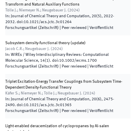
Transform and Natural Auxiliary Functions
Tölle J.; Niemeyer N.; Neugebauer J.
(
2024
)
In:
Journal of Chemical Theory and Computation
,
20
(
5
)
,
2022
-
2032
.
doi:
10.1021/acs.jctc.3c01264
Forschungsartikel (Zeitschrift)
| Peer reviewed
|
Veröffentlicht
Subsystem density-functional theory (update)
Jacob C.R.; Neugebauer J.
(
2024
)
In:
WIREs / Wiley Interdisciplinary Reviews: Computational
Molecular Science
,
14
(
1
)
.
doi:
10.1002/wcms.1700
Forschungsartikel (Zeitschrift)
| Peer reviewed
|
Veröffentlicht
Triplet Excitation-Energy Transfer Couplings from Subsystem Time-
Dependent Density-Functional Theory
Käfer S.; Niemeyer N.; Tölle J.; Neugebauer J.
(
2024
)
In:
Journal of Chemical Theory and Computation
,
20
(
6
)
,
2475
-
2490
.
doi:
10.1021/acs.jctc.3c01365
Forschungsartikel (Zeitschrift)
| Peer reviewed
|
Veröffentlicht
Light-enabled deracemization of cyclopropanes by Al-salen