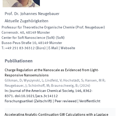
Prof. Dr.
Johannes
Neugebauer
Aktuelle Zugehörigkeiten
Professur für Theoretische Organische Chemie (Prof. Neugebauer)
Corrensstr. 40
,
48149
Münster
Center for Soft Nanoscience (SoN)
(
SoN
)
Busso-Peus-Straße 10
,
48149
Münster
T:
+49 251 83-36512
(
Büro
)
|
E-Mail
|
Webseite
Publikationen
Charge Regulation at the Nanoscale as Evidenced from Light-
Responsive Nanoemulsions
Glikman, D; Wyszynski, L; Lindfeld, V; Hochstädt, S; Hansen, M R;
Neugebauer, J; Schönhoff, M; Braunschweig, B;
(
2024
)
In:
Journal of the American Chemical Society
,
146
,
8362
-
8371
.
doi:
10.1021/jacs.3c14112
Forschungsartikel (Zeitschrift)
| Peer reviewed
|
Veröffentlicht
Accelerating Analytic-Continuation GW Calculations with a Laplace