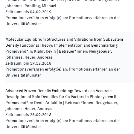
Promovend*in
:
Michael Böckers
|
Betreuer*innen
:
Neugebauer,
Johannes; Rohlfing, Michael
Zeitraum
:
bis
04.09.2019
Promotionsverfahren erfolgt(e) an
:
Promotionsverfahren an der
Universität Münster
Molecular Equilibrium Structures and Vibrations from Subsystem
Density Functional Theory: Implementation and Benchmarking
Promovend*in
:
Klahr, Kevin
|
Betreuer*innen
:
Neugebauer,
Johannes; Heuer, Andreas
Zeitraum
:
bis
19.12.2018
Promotionsverfahren erfolgt(e) an
:
Promotionsverfahren an der
Universität Münster
Advanced Frozen-Density Embedding: Towards an Accurate
Description of Spin Densities for Co-Factors in Photosystem II
Promovend*in
:
Denis Artiukhin
|
Betreuer*innen
:
Neugebauer,
Johannes; Heuer, Andreas
Zeitraum
:
bis
26.09.2018
Promotionsverfahren erfolgt(e) an
:
Promotionsverfahren an der
Universität Münster