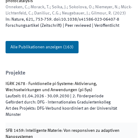
photocatalysis
Onneken, C.; Morack, T.; Soika, J.; Sokolova, O.; Niemeyer, N.; Mück-
Lichtenfeld, C.; Daniliuc, C.G.; Neugebauer, J.; Gilmour, R.
(
2023
)
In:
Nature
,
621
,
753
-
759
.
doi:
10.1038/s41586-023-06407-8
Forschungsartikel (Zeitschrift)
| Peer reviewed
|
Veröffentlicht
Alle Publikationen anzeigen
(
163
)
Projekte
IGRK 2678 - Funktionelle pi-Systeme: Aktivierung,
Wechselwirkungen und Anwendungen
(
pi-Sys
)
Laufzeit
:
01.04.2026
-
30.09.2030
|
2.
Förderperiode
Gefördert durch
:
DFG - Internationales Graduiertenkolleg
Art des Projekts
:
DFG-Verbund koordiniert an der Universität
Münster
SFB 1459: Intelligente Materie: Von responsiven zu adaptiven
Nanosystemen