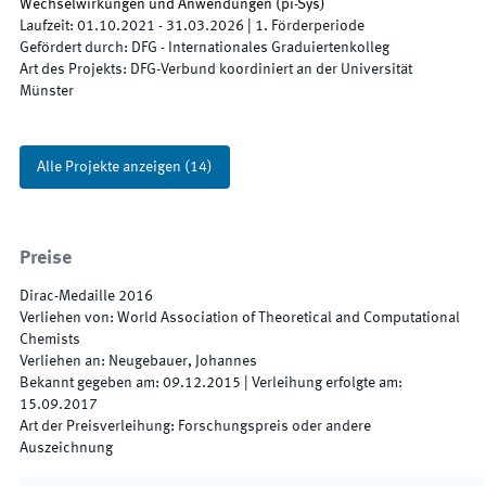
Wechselwirkungen und Anwendungen
(
pi-Sys
)
Laufzeit
:
01.10.2021
-
31.03.2026
|
1.
Förderperiode
Gefördert durch
:
DFG - Internationales Graduiertenkolleg
Art des Projekts
:
DFG-Verbund koordiniert an der Universität
Münster
Alle Projekte anzeigen
(
14
)
Preise
Dirac-Medaille 2016
Verliehen von
:
World Association of Theoretical and Computational
Chemists
Verliehen an
:
Neugebauer, Johannes
Bekannt gegeben am
:
09.12.2015
|
Verleihung erfolgte am
:
15.09.2017
Art der Preisverleihung
:
Forschungspreis oder andere
Auszeichnung