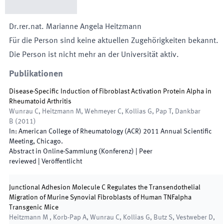
Dr.rer.nat.
Marianne Angela
Heitzmann
Für die Person sind keine aktuellen Zugehörigkeiten bekannt.
Die Person ist nicht mehr an der Universität aktiv.
Publikationen
Disease-Specific Induction of Fibroblast Activation Protein Alpha in
Rheumatoid Arthritis
Wunrau C, Heitzmann M, Wehmeyer C, Kollias G, Pap T, Dankbar
B
(
2011
)
In:
American College of Rheumatology (ACR) 2011 Annual Scientific
Meeting
,
Chicago
.
Abstract in Online-Sammlung (Konferenz)
| Peer
reviewed
|
Veröffentlicht
Junctional Adhesion Molecule C Regulates the Transendothelial
Migration of Murine Synovial Fibroblasts of Human TNFalpha
Transgenic Mice
Heitzmann M , Korb-Pap A, Wunrau C, Kollias G, Butz S, Vestweber D,