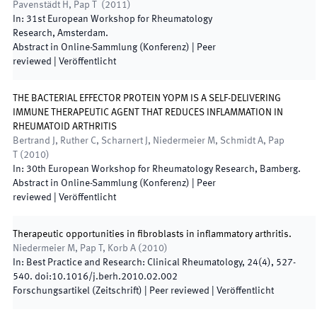
Pavenstädt H, Pap T
(
2011
)
In:
31st European Workshop for Rheumatology
Research
,
Amsterdam
.
Abstract in Online-Sammlung (Konferenz)
| Peer
reviewed
|
Veröffentlicht
THE BACTERIAL EFFECTOR PROTEIN YOPM IS A SELF-DELIVERING
IMMUNE THERAPEUTIC AGENT THAT REDUCES INFLAMMATION IN
RHEUMATOID ARTHRITIS
Bertrand J, Ruther C, Scharnert J, Niedermeier M, Schmidt A, Pap
T
(
2010
)
In:
30th European Workshop for Rheumatology Research
,
Bamberg
.
Abstract in Online-Sammlung (Konferenz)
| Peer
reviewed
|
Veröffentlicht
Therapeutic opportunities in fibroblasts in inflammatory arthritis.
Niedermeier M, Pap T, Korb A
(
2010
)
In:
Best Practice and Research: Clinical Rheumatology
,
24
(
4
)
,
527
-
540
.
doi:
10.1016/j.berh.2010.02.002
Forschungsartikel (Zeitschrift)
| Peer reviewed
|
Veröffentlicht