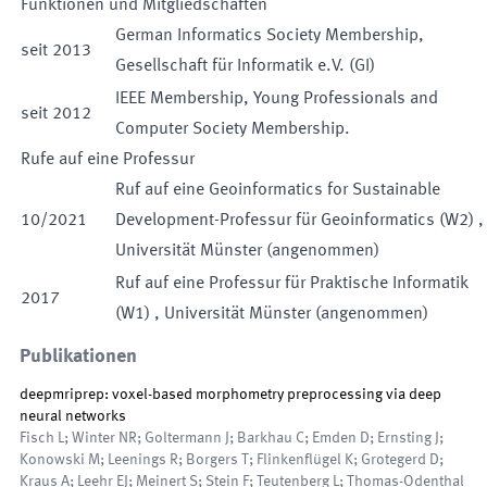
Funktionen und Mitgliedschaften
German Informatics Society Membership,
seit
2013
Gesellschaft für Informatik e.V. (GI)
IEEE Membership, Young Professionals and
seit
2012
Computer Society Membership.
Rufe auf eine Professur
Ruf auf eine
Geoinformatics for Sustainable
10
/
2021
Development
-
Professur für
Geoinformatics
(
W2
)
,
Universität Münster
(
angenommen
)
Ruf auf eine
Professur für
Praktische Informatik
2017
(
W1
)
,
Universität Münster
(
angenommen
)
Publikationen
deepmriprep: voxel-based morphometry preprocessing via deep
neural networks
Fisch L; Winter NR; Goltermann J; Barkhau C; Emden D; Ernsting J;
Konowski M; Leenings R; Borgers T; Flinkenflügel K; Grotegerd D;
Kraus A; Leehr EJ; Meinert S; Stein F; Teutenberg L; Thomas-Odenthal