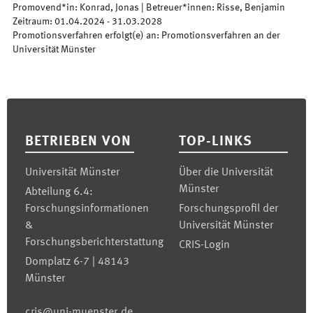
Promovend*in
:
Konrad, Jonas
|
Betreuer*innen
:
Risse, Benjamin
Zeitraum
:
01.04.2024
-
31.03.2028
Promotionsverfahren erfolgt(e) an
:
Promotionsverfahren an der
Universität Münster
Footer
BETRIEBEN VON
TOP-LINKS
Universität Münster
Über die Universität
Münster
Abteilung 6.4:
Forschungsinformationen
Forschungsprofil der
&
Universität Münster
Forschungsberichterstattung
CRIS-Login
Domplatz 6-7 | 48143
Münster
cris@uni-muenster.de