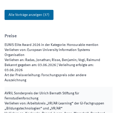
Alle Vorträge anzeigen
(
37
)
Preise
EUNIS Elite Award
2026
in der Kategorie
:
Honourable mention
Verliehen von
:
European University Information Systems
Organisation
Verliehen an
:
Radas, Jonathan; Risse, Benjamin; Vogl, Raimund
Bekannt gegeben am
:
03.06.2026
|
Verleihung erfolgte am
:
03.06.2026
Art der Preisverleihung
:
Forschungspreis oder andere
Auszeichnung
AVRiL Sonderpreis der Ulrich Bernath Stiftung für
Fernstudienforschung
Verliehen von
:
Arbeitskreis „VR/AR-Learning“ der GI-Fachgruppen
„Bildungstechnologien“ und „VR/AR“