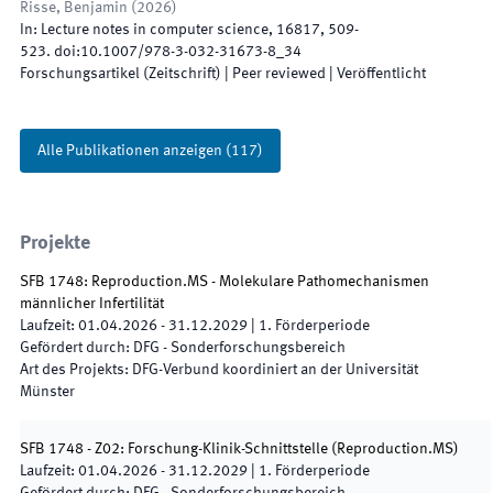
Risse, Benjamin
(
2026
)
In:
Lecture notes in computer science
,
16817
,
509
-
523
.
doi:
10.1007/978-3-032-31673-8_34
Forschungsartikel (Zeitschrift)
| Peer reviewed
|
Veröffentlicht
Alle Publikationen anzeigen
(
117
)
Projekte
SFB 1748: Reproduction.MS - Molekulare Pathomechanismen
männlicher Infertilität
Laufzeit
:
01.04.2026
-
31.12.2029
|
1.
Förderperiode
Gefördert durch
:
DFG - Sonderforschungsbereich
Art des Projekts
:
DFG-Verbund koordiniert an der Universität
Münster
SFB 1748 - Z02: Forschung-Klinik-Schnittstelle
(
Reproduction.MS
)
Laufzeit
:
01.04.2026
-
31.12.2029
|
1.
Förderperiode