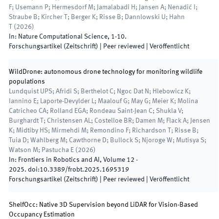
F; Usemann P; Hermesdorf M; Jamalabadi H; Jansen A; Nenadić I;
Straube B; Kircher T; Berger K; Risse B; Dannlowski U; Hahn
T
(
2026
)
In:
Nature Computational Science
,
1
-
10
.
Forschungsartikel (Zeitschrift)
| Peer reviewed
|
Veröffentlicht
WildDrone: autonomous drone technology for monitoring wildlife
populations
Lundquist UPS; Afridi S; Berthelot C; Ngoc Dat N; Hlebowicz K;
Iannino E; Laporte-Devylder L; Maalouf G; May G; Meier K; Molina
Catricheo CA; Rolland EGA; Rondeau Saint-Jean C; Shukla V;
Burghardt T; Christensen AL; Costelloe BR; Damen M; Flack A; Jensen
K; Midtiby HS; Mirmehdi M; Remondino F; Richardson T; Risse B;
Tuia D; Wahlberg M; Cawthorne D; Bullock S; Njoroge W; Mutisya S;
Watson M; Pastucha E
(
2026
)
In:
Frontiers in Robotics and AI
,
Volume 12 -
2025
.
doi:
10.3389/frobt.2025.1695319
Forschungsartikel (Zeitschrift)
| Peer reviewed
|
Veröffentlicht
ShelfOcc: Native 3D Supervision beyond LiDAR for Vision-Based
Occupancy Estimation