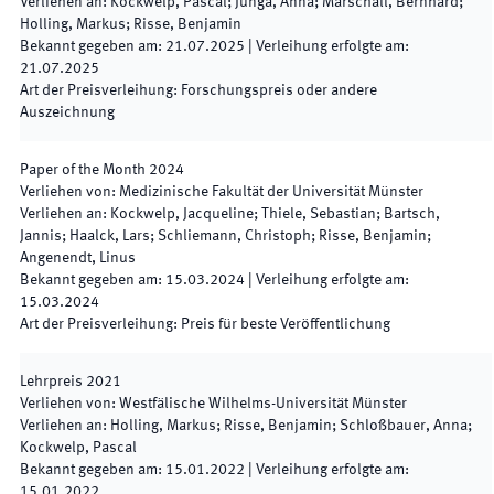
Verliehen an
:
Kockwelp, Pascal; Junga, Anna; Marschall, Bernhard;
Holling, Markus; Risse, Benjamin
Bekannt gegeben am
:
21.07.2025
|
Verleihung erfolgte am
:
21.07.2025
Art der Preisverleihung
:
Forschungspreis oder andere
Auszeichnung
Paper of the Month
2024
Verliehen von
:
Medizinische Fakultät der Universität Münster
Verliehen an
:
Kockwelp, Jacqueline; Thiele, Sebastian; Bartsch,
Jannis; Haalck, Lars; Schliemann, Christoph; Risse, Benjamin;
Angenendt, Linus
Bekannt gegeben am
:
15.03.2024
|
Verleihung erfolgte am
:
15.03.2024
Art der Preisverleihung
:
Preis für beste Veröffentlichung
Lehrpreis 2021
Verliehen von
:
Westfälische Wilhelms-Universität Münster
Verliehen an
:
Holling, Markus; Risse, Benjamin; Schloßbauer, Anna;
Kockwelp, Pascal
Bekannt gegeben am
:
15.01.2022
|
Verleihung erfolgte am
:
15.01.2022