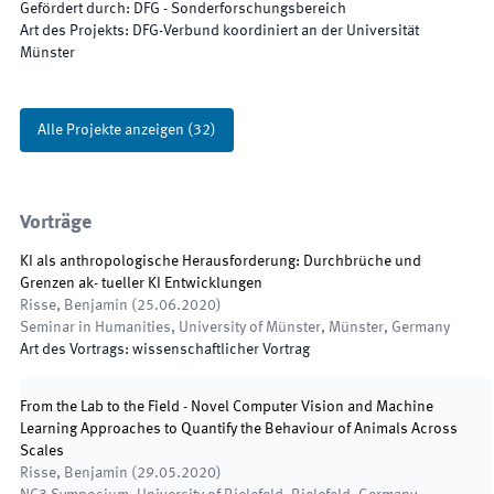
Gefördert durch
:
DFG - Sonderforschungsbereich
Art des Projekts
:
DFG-Verbund koordiniert an der Universität
Münster
Alle Projekte anzeigen
(
32
)
Vorträge
KI als anthropologische Herausforderung: Durchbrüche und
Grenzen ak- tueller KI Entwicklungen
Risse, Benjamin
(
25.06.2020
)
Seminar in Humanities
,
University of Münster, Münster, Germany
Art des Vortrags
:
wissenschaftlicher Vortrag
From the Lab to the Field - Novel Computer Vision and Machine
Learning Approaches to Quantify the Behaviour of Animals Across
Scales
Risse, Benjamin
(
29.05.2020
)