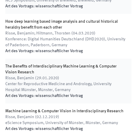
NC3 Symposium
,
University of Bielefeld, Bielefeld, Germany
Art des Vortrags
:
wissenschaftlicher Vortrag
How deep learning based image analysis and cultural historical
heraldry benefit from each other
Risse, Benjamin; Hiltmann, Thorsten
(
04.03.2020
)
Konference: Digital Humanities Deutschland (DHD2020)
,
University
of Paderborn, Paderborn, Germany
Art des Vortrags
:
wissenschaftlicher Vortrag
The Benefits of Interdisciplinary Machine Learning & Computer
Vision Research
Risse, Benjamin
(
29.01.2020
)
Center for Reproductive Medicine and Andrology
,
University
Hospital Münster, Münster, Germany
Art des Vortrags
:
wissenschaftlicher Vortrag
Machine Learning & Computer Vision in Interdisciplinary Research
Risse, Benjamin
(
02.12.2019
)
eScience Symposium
,
University of Münster, Münster, Germany
Art des Vortrags
:
wissenschaftlicher Vortrag