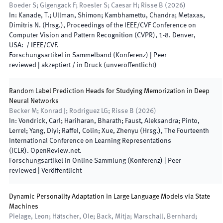
Boeder S; Gigengack F; Roesler S; Caesar H; Risse B
(
2026
)
In:
Kanade, T.; Ullman, Shimon; Kambhamettu, Chandra; Metaxas,
Dimitris N.
(
Hrsg.
),
Proceedings of the IEEE/CVF Conference on
Computer Vision and Pattern Recognition (CVPR)
,
1
-
8
.
Denver,
USA
:
/
IEEE/CVF
.
Forschungsartikel in Sammelband (Konferenz)
| Peer
reviewed
|
akzeptiert / in Druck (unveröffentlicht)
Random Label Prediction Heads for Studying Memorization in Deep
Neural Networks
Becker M; Konrad J; Rodriguez LG; Risse B
(
2026
)
In:
Vondrick, Carl; Hariharan, Bharath; Faust, Aleksandra; Pinto,
Lerrel; Yang, Diyi; Raffel, Colin; Xue, Zhenyu
(
Hrsg.
),
The Fourteenth
International Conference on Learning Representations
(ICLR)
.
OpenReview.net
.
Forschungsartikel in Online-Sammlung (Konferenz)
| Peer
reviewed
|
Veröffentlicht
Dynamic Personality Adaptation in Large Language Models via State
Machines
Pielage, Leon; Hätscher, Ole; Back, Mitja; Marschall, Bernhard;