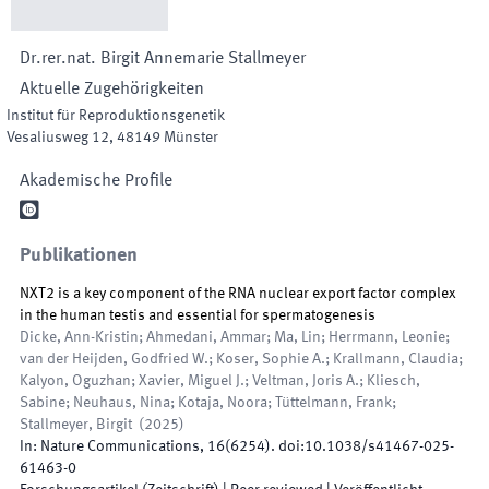
Dr.rer.nat.
Birgit Annemarie
Stallmeyer
Aktuelle Zugehörigkeiten
Institut für Reproduktionsgenetik
Vesaliusweg 12
,
48149
Münster
Akademische Profile

Publikationen
NXT2 is a key component of the RNA nuclear export factor complex
in the human testis and essential for spermatogenesis
Dicke, Ann-Kristin; Ahmedani, Ammar; Ma, Lin; Herrmann, Leonie;
van der Heijden, Godfried W.; Koser, Sophie A.; Krallmann, Claudia;
Kalyon, Oguzhan; Xavier, Miguel J.; Veltman, Joris A.; Kliesch,
Sabine; Neuhaus, Nina; Kotaja, Noora; Tüttelmann, Frank;
Stallmeyer, Birgit
(
2025
)
In:
Nature Communications
,
16
(
6254
)
.
doi:
10.1038/s41467-025-
61463-0