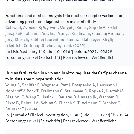
Forschungsartikel (Zeitschrift)
| Peer reviewed
|
Veröffentlicht
Functional and clinical insights into nuclear receptor variants for
advancing precision diagnostics in male infertility
Gaikwad, Avinash S; Wyrwoll, Margot J; Koser, Sophie A; Emich,
Jana; Kuß, Johanna; Aravina, Mariya; Krallmann, Claudia; Gromoll,
Jörg; Kliesch, Sabine; Laurentino, Sandra; Stallmeyer, Birgit;
Friedrich, Corinna; Tüttelmann, Frank
(
2025
)
In:
EBioMedicine
,
119
.
doi:
10.1016/j.ebiom.2025.105899
Forschungsartikel (Zeitschrift)
| Peer reviewed
|
Veröffentlicht
Human fertilization in vivo and in vitro requires the CatSper channel
to initiate sperm hyperactivation
Young S; Schiffer C; Wagner A; Patz J; Potapenko A; Herrmann L;
Nordhoff V; Pock T; Krallmann C; Stallmeyer B; Röpke A; Kierzek M;
Biagioni C; Wang T; Haalck L; Deuster D; Hansen JN; Wachten D;
Risse B; Behre HM; Schlatt S; Kliesch S; Tüttelmann F; Brenker C;
Strünker T
(
2024
)
In:
Journal of Clinical Investigation
,
134
(
1
)
.
doi:
10.1172/JCI173564
Forschungsartikel (Zeitschrift)
| Peer reviewed
|
Veröffentlicht