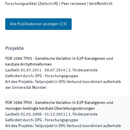
Forschungsartikel (Zeitschrift)
| Peer reviewed
|
Veröffentlicht
Alle Publikationen anzeigen
(
23
)
Projekte
FOR 1086 TP05 - Genetische Variation in K2P-Kanalgenen und
kardiale Arrhythmieformen
Laufzeit
:
01.07.2011
-
30.07.2014
|
2.
Förderperiode
Gefördert durch
:
DFG - Forschungsgruppe
Art des Projekts
:
Teilprojekt in DFG-Verbund koordiniert außerhalb
der Universität Münster
FOR 1086 TP05 - Genetische Variation in K2P-Kanalgenen und
monogen-bedingte kardiale Überleitungsstörungen
Laufzeit
:
01.01.2008
-
31.12.2011
|
1.
Förderperiode
Gefördert durch
:
DFG - Forschungsgruppe
Art des Projekts
:
Teilprojekt in DFG-Verbund koordiniert außerhalb