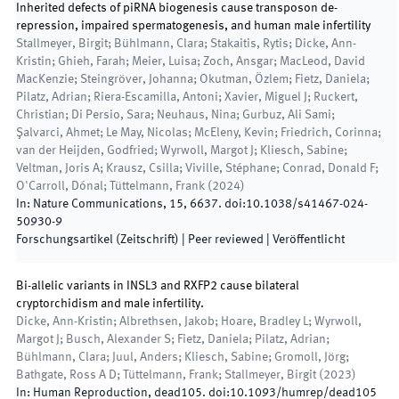
Inherited defects of piRNA biogenesis cause transposon de-
repression, impaired spermatogenesis, and human male infertility
Stallmeyer, Birgit; Bühlmann, Clara; Stakaitis, Rytis; Dicke, Ann-
Kristin; Ghieh, Farah; Meier, Luisa; Zoch, Ansgar; MacLeod, David
MacKenzie; Steingröver, Johanna; Okutman, Özlem; Fietz, Daniela;
Pilatz, Adrian; Riera-Escamilla, Antoni; Xavier, Miguel J; Ruckert,
Christian; Di Persio, Sara; Neuhaus, Nina; Gurbuz, Ali Sami;
Şalvarci, Ahmet; Le May, Nicolas; McEleny, Kevin; Friedrich, Corinna;
van der Heijden, Godfried; Wyrwoll, Margot J; Kliesch, Sabine;
Veltman, Joris A; Krausz, Csilla; Viville, Stéphane; Conrad, Donald F;
O'Carroll, Dónal; Tüttelmann, Frank
(
2024
)
In:
Nature Communications
,
15
,
6637
.
doi:
10.1038/s41467-024-
50930-9
Forschungsartikel (Zeitschrift)
| Peer reviewed
|
Veröffentlicht
Bi-allelic variants in INSL3 and RXFP2 cause bilateral
cryptorchidism and male infertility.
Dicke, Ann-Kristin; Albrethsen, Jakob; Hoare, Bradley L; Wyrwoll,
Margot J; Busch, Alexander S; Fietz, Daniela; Pilatz, Adrian;
Bühlmann, Clara; Juul, Anders; Kliesch, Sabine; Gromoll, Jörg;
Bathgate, Ross A D; Tüttelmann, Frank; Stallmeyer, Birgit
(
2023
)
In:
Human Reproduction
,
dead105
.
doi:
10.1093/humrep/dead105