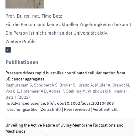
Prof. Dr. rer. nat.
Timo
Betz
Für die Person sind keine aktuellen Zugehörigkeiten bekannt.
Die Person ist nicht mehr an der Universität aktiv.
Weitere Profile

Publikationen
Pressure drives rapid burst-like coordinated cellular motion from
3D cancer aggregates
Raghuraman S, Schubert A S, Bröker S, Jurado A, Müller A, Brandt M,
Vos B E, Hofemeier A D, Abbasi F, Stehling M, Wittkowski R, Ivaska J,
Betz T
(
2022
)
In:
Advanced Science
,
9
(
6
)
.
doi:
10.1002/advs.202104808
Forschungsartikel (Zeitschrift)
| Peer reviewed
|
Veröffentlicht
Unveiling the Active Nature of Living-Membrane Fluctuations and
Mechanics