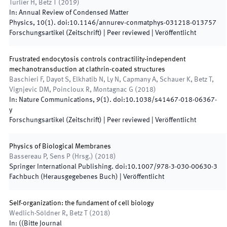
Turlier H, Betz T
(
2019
)
In:
Annual Review of Condensed Matter
Physics
,
10
(
1
)
.
doi:
10.1146/annurev-conmatphys-031218-013757
Forschungsartikel (Zeitschrift)
| Peer reviewed
|
Veröffentlicht
Frustrated endocytosis controls contractility-independent
mechanotransduction at clathrin-coated structures
Baschieri F, Dayot S, Elkhatib N, Ly N, Capmany A, Schauer K, Betz T,
Vignjevic DM, Poincloux R, Montagnac G
(
2018
)
In:
Nature Communications
,
9
(
1
)
.
doi:
10.1038/s41467-018-06367-
y
Forschungsartikel (Zeitschrift)
| Peer reviewed
|
Veröffentlicht
Physics of Biological Membranes
Bassereau P, Sens P
(
Hrsg.
)
(
2018
)
Springer International Publishing
.
doi:
10.1007/978-3-030-00630-3
Fachbuch (Herausgegebenes Buch)
|
Veröffentlicht
Self-organization: the fundament of cell biology
Wedlich-Söldner R, Betz T
(
2018
)
In:
(
(Bitte Journal