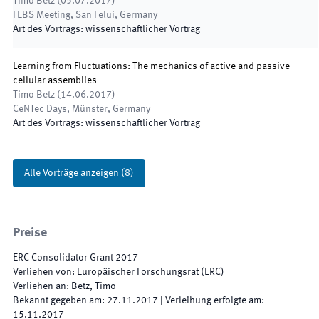
Timo Betz
(
05.07.2017
)
FEBS Meeting
,
San Felui, Germany
Art des Vortrags
:
wissenschaftlicher Vortrag
Learning from Fluctuations: The mechanics of active and passive
cellular assemblies
Timo Betz
(
14.06.2017
)
CeNTec Days
,
Münster, Germany
Art des Vortrags
:
wissenschaftlicher Vortrag
Alle Vorträge anzeigen
(
8
)
Preise
ERC Consolidator Grant 2017
Verliehen von
:
Europäischer Forschungsrat (ERC)
Verliehen an
:
Betz, Timo
Bekannt gegeben am
:
27.11.2017
|
Verleihung erfolgte am
:
15.11.2017