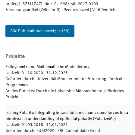
prüfen)
)
,
373
(
1747
)
.
doi:
10.1098/rstb.2017.0103
Forschungsartikel (Zeitschrift)
| Peer reviewed
|
Veröffentlicht
Alle Publikationen anzeigen
(
58
)
Projekte
Zelldynamik und Mathematische Modellierung
Laufzeit
:
01.10.2020
-
31.12.2023
Gefördert durch
:
Universität Münster-interne Förderung - Topical
Programmes
Art des Projekts
:
Durch die Universität Münster intern gefördertes
Projekt
Feeling Polarity: Integrating intracellular mechanics and forces for a
biophysical understanding of epithelial polarity
(
PolarizeMe
)
Laufzeit
:
01.03.2018
-
31.01.2021
Gefördert durch
:
EU H2020 - ERC Consolidator Grant