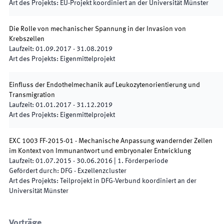
Art des Projekts
:
EU-Projekt koordiniert an der Universität Münster
Die Rolle von mechanischer Spannung in der Invasion von
Krebszellen
Laufzeit
:
01.09.2017
-
31.08.2019
Art des Projekts
:
Eigenmittelprojekt
Einfluss der Endothelmechanik auf Leukozytenorientierung und
Transmigration
Laufzeit
:
01.01.2017
-
31.12.2019
Art des Projekts
:
Eigenmittelprojekt
EXC 1003 FF-2015-01 - Mechanische Anpassung wandernder Zellen
im Kontext von Immunantwort und embryonaler Entwicklung
Laufzeit
:
01.07.2015
-
30.06.2016
|
1.
Förderperiode
Gefördert durch
:
DFG - Exzellenzcluster
Art des Projekts
:
Teilprojekt in DFG-Verbund koordiniert an der
Universität Münster
Vorträge