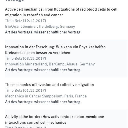
Active cell mechanics: From fluctuations of red blood cells to cell
migration in zebrafish and cancer
Timo Betz
(
19.12.2017
)
BioQuant Seminar
,
Heidelberg, Germany
Art des Vortrags
:
wissenschaftlicher Vortrag
Innovation in der Forschung: Wie kann ein Physiker helfen
Krebsmetastasen besser zu verstehen
Timo Betz
(
08.12.2017
)
Innovation Münsterland, BarCamp
,
Ahaus, Germany
Art des Vortrags
:
wissenschaftlicher Vortrag
The mechanics of invasion and collective migration
Timo Betz
(
01.12.2017
)
Mechanics in Cancer Symposium
,
Paris, France
Art des Vortrags
:
wissenschaftlicher Vortrag
Activity at the border: How active cytoskeleton‐membrane
interactions control cell mechanics