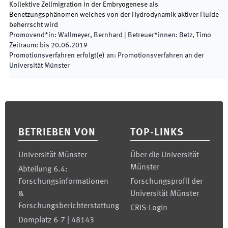
Kollektive Zellmigration in der Embryogenese als
Benetzungsphänomen welches von der Hydrodynamik aktiver Fluide
beherrscht wird
Promovend*in
:
Wallmeyer, Bernhard
|
Betreuer*innen
:
Betz, Timo
Zeitraum
:
bis
20.06.2019
Promotionsverfahren erfolgt(e) an
:
Promotionsverfahren an der
Universität Münster
Footer
BETRIEBEN VON
TOP-LINKS
Universität Münster
Über die Universität
Münster
Abteilung 6.4:
Forschungsinformationen
Forschungsprofil der
&
Universität Münster
Forschungsberichterstattung
CRIS-Login
Domplatz 6-7 | 48143