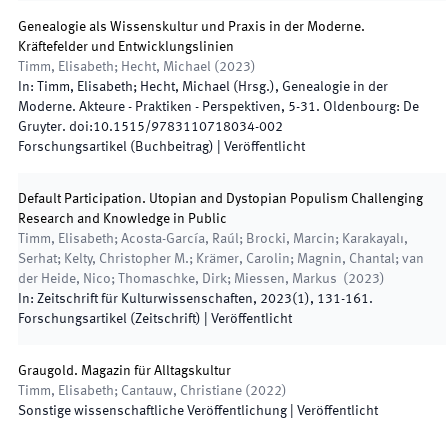
Genealogie als Wissenskultur und Praxis in der Moderne.
Kräftefelder und Entwicklungslinien
Timm, Elisabeth; Hecht, Michael
(
2023
)
In:
Timm, Elisabeth; Hecht, Michael
(
Hrsg.
),
Genealogie in der
Moderne. Akteure - Praktiken - Perspektiven
,
5
-
31
.
Oldenbourg
:
De
Gruyter
.
doi:
10.1515/9783110718034-002
Forschungsartikel (Buchbeitrag)
|
Veröffentlicht
Default Participation. Utopian and Dystopian Populism Challenging
Research and Knowledge in Public
Timm, Elisabeth; Acosta-García, Raúl; Brocki, Marcin; Karakayalı,
Serhat; Kelty, Christopher M.; Krämer, Carolin; Magnin, Chantal; van
der Heide, Nico; Thomaschke, Dirk; Miessen, Markus
(
2023
)
In:
Zeitschrift für Kulturwissenschaften
,
2023
(
1
)
,
131
-
161
.
Forschungsartikel (Zeitschrift)
|
Veröffentlicht
Graugold. Magazin für Alltagskultur
Timm, Elisabeth; Cantauw, Christiane
(
2022
)
Sonstige wissenschaftliche Veröffentlichung
|
Veröffentlicht