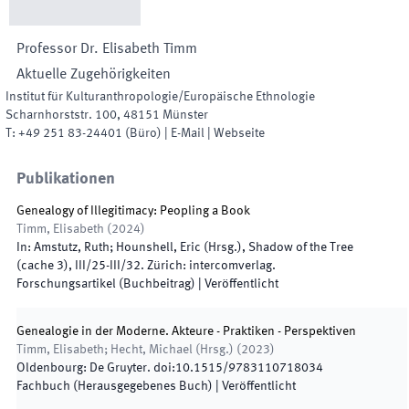
Professor Dr.
Elisabeth
Timm
Aktuelle Zugehörigkeiten
Institut für Kulturanthropologie/Europäische Ethnologie
Scharnhorststr. 100
,
48151
Münster
T:
+49 251 83-24401
(
Büro
)
|
E-Mail
|
Webseite
Publikationen
Genealogy of Illegitimacy: Peopling a Book
Timm, Elisabeth
(
2024
)
In:
Amstutz, Ruth; Hounshell, Eric
(
Hrsg.
),
Shadow of the Tree
(cache 3)
,
III/25
-
III/32
.
Zürich
:
intercomverlag
.
Forschungsartikel (Buchbeitrag)
|
Veröffentlicht
Genealogie in der Moderne. Akteure - Praktiken - Perspektiven
Timm, Elisabeth; Hecht, Michael
(
Hrsg.
)
(
2023
)
Oldenbourg
:
De Gruyter
.
doi:
10.1515/9783110718034
Fachbuch (Herausgegebenes Buch)
|
Veröffentlicht