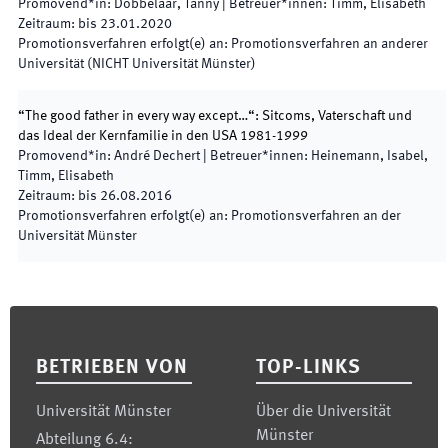
Promovend*in
:
Dobbelaar, Tanny
|
Betreuer*innen
:
Timm, Elisabeth
Zeitraum
:
bis
23.01.2020
Promotionsverfahren erfolgt(e) an
:
Promotionsverfahren an anderer
Universität (NICHT Universität Münster)
“The good father in every way except…“: Sitcoms, Vaterschaft und
das Ideal der Kernfamilie in den USA 1981-1999
Promovend*in
:
André Dechert
|
Betreuer*innen
:
Heinemann, Isabel,
Timm, Elisabeth
Zeitraum
:
bis
26.08.2016
Promotionsverfahren erfolgt(e) an
:
Promotionsverfahren an der
Universität Münster
Footer
BETRIEBEN VON
TOP-LINKS
Universität Münster
Über die Universität
Münster
Abteilung 6.4: