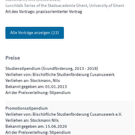
Lunchtalk Series of the Stadsacademie Ghent
,
University of Ghent
Art des Vortrags
:
praxisorientierter Vortrag
Alle Vorträge anzeigen
(
23
)
Preise
Studienstipendium (Grundförderung, 2013 - 2018)
Verliehen von
:
Bischöfliche Studienförderung Cusanuswerk
Verliehen an
:
Stockmann, Nils
Bekannt gegeben am
:
01.01.2013
Art der Preisverleihung
:
Stipendium
Promotionsstipendium
Verliehen von
:
Bischöfliche Studienförderung Cusanuswerk e.V.
Verliehen an
:
Stockmann Nils
Bekannt gegeben am
:
15.06.2020
Art der Preisverleihung
:
Stipendium