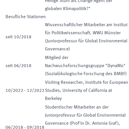
Heilige Stuhl als Change Agent der
globalen Klimapolitik?"
Berufliche Stationen
Wissenschaftlicher Mitarbeiter am Institut
für Politikwissenschaft, WWU Münster
seit
10
/
2018
(Juniorprofessur für Global Environmental
Governance)
Mitglied der
seit
06
/
2018
Nachwuchsforschungsgruppe "DynaMo"
(Sozialökologische Forschung des BMBF)
Visiting Researcher, Institute for European
10
/
2022
-
12
/
2022
Studies, University of California at
Berkeley
Studentischer Mitarbeiter an der
Juniorprofessur für Global Environmental
Governance (Prof'in Dr. Antonia Graf),
06
/
2018
-
09
/
2018