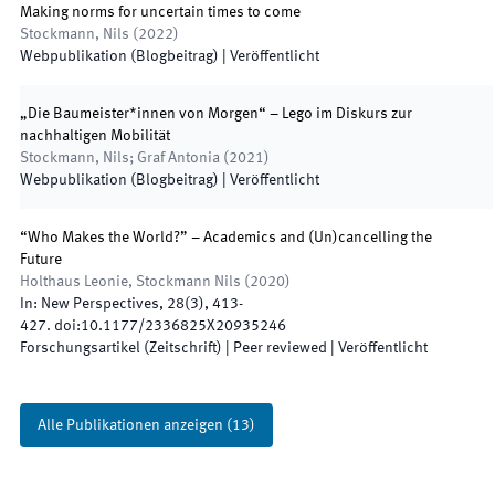
Making norms for uncertain times to come
Stockmann, Nils
(
2022
)
Webpublikation (Blogbeitrag)
|
Veröffentlicht
„Die Baumeister*innen von Morgen“ – Lego im Diskurs zur
nachhaltigen Mobilität
Stockmann, Nils; Graf Antonia
(
2021
)
Webpublikation (Blogbeitrag)
|
Veröffentlicht
“Who Makes the World?” – Academics and (Un)cancelling the
Future
Holthaus Leonie, Stockmann Nils
(
2020
)
In:
New Perspectives
,
28
(
3
)
,
413
-
427
.
doi:
10.1177/2336825X20935246
Forschungsartikel (Zeitschrift)
| Peer reviewed
|
Veröffentlicht
Alle Publikationen anzeigen
(
13
)