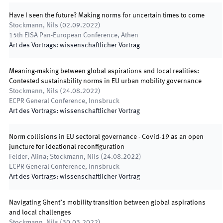
Have I seen the future? Making norms for uncertain times to come
Stockmann, Nils
(
02.09.2022
)
15th EISA Pan-European Conference
,
Athen
Art des Vortrags
:
wissenschaftlicher Vortrag
Meaning-making between global aspirations and local realities:
Contested sustainability norms in EU urban mobility governance
Stockmann, Nils
(
24.08.2022
)
ECPR General Conference
,
Innsbruck
Art des Vortrags
:
wissenschaftlicher Vortrag
Norm collisions in EU sectoral governance - Covid-19 as an open
juncture for ideational reconfiguration
Felder, Alina; Stockmann, Nils
(
24.08.2022
)
ECPR General Conference
,
Innsbruck
Art des Vortrags
:
wissenschaftlicher Vortrag
Navigating Ghent’s mobility transition between global aspirations
and local challenges
Stockmann, Nils
(
30.03.2022
)