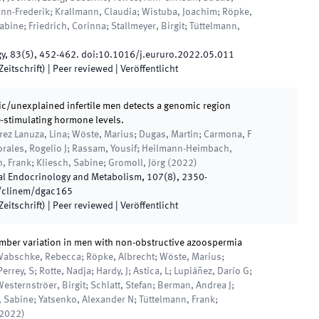
nn-Frederik; Krallmann, Claudia; Wistuba, Joachim; Röpke,
abine; Friedrich, Corinna; Stallmeyer, Birgit; Tüttelmann,
gy
,
83
(
5
)
,
452
-
462
.
doi:
10.1016/j.eururo.2022.05.011
eitschrift)
| Peer reviewed
|
Veröffentlicht
c/unexplained infertile men detects a genomic region
e-stimulating hormone levels.
rez Lanuza, Lina; Wöste, Marius; Dugas, Martin; Carmona, F
rales, Rogelio J; Rassam, Yousif; Heilmann-Heimbach,
, Frank; Kliesch, Sabine; Gromoll, Jörg
(
2022
)
cal Endocrinology and Metabolism
,
107
(
8
)
,
2350
-
/clinem/dgac165
eitschrift)
| Peer reviewed
|
Veröffentlicht
umber variation in men with non-obstructive azoospermia
 Wabschke, Rebecca; Röpke, Albrecht; Wöste, Marius;
errey, S; Rotte, Nadja; Hardy, J; Astica, L; Lupiáñez, Darío G;
esternströer, Birgit; Schlatt, Stefan; Berman, Andrea J;
, Sabine; Yatsenko, Alexander N; Tüttelmann, Frank;
2022
)