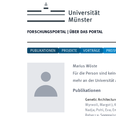
FORSCHUNGSPORTAL
|
ÜBER DAS PORTAL
PUBLIKATIONEN
PROJEKTE
VORTRÄGE
PREIS
Marius
Wöste
Für die Person sind kein
mehr an der Universität 
Publikationen
Genetic Architectur
Wyrwoll, Margot J; K
Nadja; Pohl, Eva; E
Rebecca; Seggewiss,