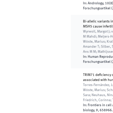
In:
Andrology
,
10
(
8
Forschungsartikel (Z
Bi-allelic variant
MSH5 cause infertili
Wyrwoll, Margot J; 
M Mahdi; Meijers-He
Wöste, Marius; Kral
Amander T; Silber, S
Ans M M; Mathijssen
In:
Human Reprodu
Forschungsartikel (Z
TRIM71 deficiency 
associated with hum
Torres-Fernández, Lu
Wöste, Marius; Schn
Sara; Neuhaus, Nina
Friedrich, Corinna;
In:
Frontiers in cel
biology
,
9
,
658966
.