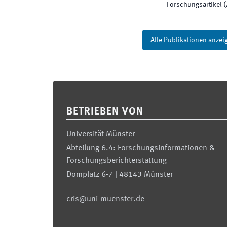
Forschungsartikel (Z
Alle Publikationen anzei
Footer
BETRIEBEN VON
Universität Münster
Abteilung 6.4: Forschungsinformationen &
Forschungsberichterstattung
Domplatz 6-7 | 48143 Münster
cris@uni-muenster.de