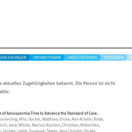
VERLEIHUNGEN
PROMOTIONEN
HABILITATIONEN
PERSONEN
e aktuellen Zugehörigkeiten bekannt. Die Person ist nicht
aktiv.
e of Azoospermia-Time to Advance the Standard of Care.
öckerling, Nils; Vockel, Matthias; Dicke, Ann-Kristin; Rotte,
mich, Jana; Wöste, Marius; Ruckert, Christian; Wabschke,
 Jochen; Ledig, Susanne; Tewes, Ann-Christin; Stratis,