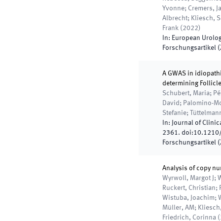
Yvonne; Cremers, Ja
Albrecht; Kliesch, S
Frank
(
2022
)
In:
European Urolo
Forschungsartikel (Z
A GWAS in idiopathi
determining Follicl
Schubert, Maria; Pé
David; Palomino-Mo
Stefanie; Tüttelmann
In:
Journal of Clini
2361
.
doi:
10.1210
Forschungsartikel (Z
Analysis of copy n
Wyrwoll, Margot J;
Ruckert, Christian; P
Wistuba, Joachim; W
Müller, AM; Kliesch
Friedrich, Corinna
(