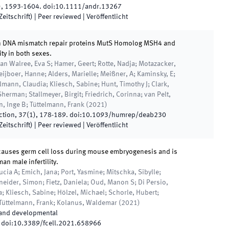
)
,
1593
-
1604
.
doi:
10.1111/andr.13267
eitschrift)
| Peer reviewed
|
Veröffentlicht
s in DNA mismatch repair proteins MutS Homolog MSH4 and
ty in both sexes.
van Walree, Eva S; Hamer, Geert; Rotte, Nadja; Motazacker,
ijboer, Hanne; Alders, Marielle; Meißner, A; Kaminsky, E;
lmann, Claudia; Kliesch, Sabine; Hunt, Timothy J; Clark,
herman; Stallmeyer, Birgit; Friedrich, Corinna; van Pelt,
, Inge B; Tüttelmann, Frank
(
2021
)
ction
,
37
(
1
)
,
178
-
189
.
doi:
10.1093/humrep/deab230
eitschrift)
| Peer reviewed
|
Veröffentlicht
causes germ cell loss during mouse embryogenesis and is
an male infertility.
cia A; Emich, Jana; Port, Yasmine; Mitschka, Sibylle;
eider, Simon; Fietz, Daniela; Oud, Manon S; Di Persio,
; Kliesch, Sabine; Hölzel, Michael; Schorle, Hubert;
 Tüttelmann, Frank; Kolanus, Waldemar
(
2021
)
l and developmental
doi:
10.3389/fcell.2021.658966