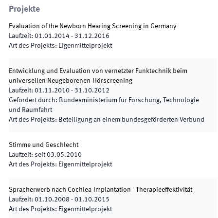
Projekte
Evaluation of the Newborn Hearing Screening in Germany
Laufzeit
:
01.01.2014
-
31.12.2016
Art des Projekts
:
Eigenmittelprojekt
Entwicklung und Evaluation von vernetzter Funktechnik beim
universellen Neugeborenen-Hörscreening
Laufzeit
:
01.11.2010
-
31.10.2012
Gefördert durch
:
Bundesministerium für Forschung, Technologie
und Raumfahrt
Art des Projekts
:
Beteiligung an einem bundesgeförderten Verbund
Stimme und Geschlecht
Laufzeit
:
seit
03.05.2010
Art des Projekts
:
Eigenmittelprojekt
Spracherwerb nach Cochlea-Implantation - Therapieeffektivität
Laufzeit
:
01.10.2008
-
01.10.2015
Art des Projekts
:
Eigenmittelprojekt