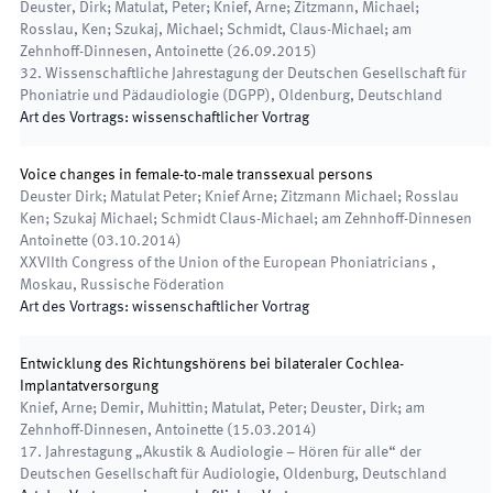
Deuster, Dirk; Matulat, Peter; Knief, Arne; Zitzmann, Michael;
Rosslau, Ken; Szukaj, Michael; Schmidt, Claus-Michael; am
Zehnhoff-Dinnesen, Antoinette
(
26.09.2015
)
32. Wissenschaftliche Jahrestagung der Deutschen Gesellschaft für
Phoniatrie und Pädaudiologie (DGPP)
,
Oldenburg, Deutschland
Art des Vortrags
:
wissenschaftlicher Vortrag
Voice changes in female-to-male transsexual persons
Deuster Dirk; Matulat Peter; Knief Arne; Zitzmann Michael; Rosslau
Ken; Szukaj Michael; Schmidt Claus-Michael; am Zehnhoff-Dinnesen
Antoinette
(
03.10.2014
)
XXVIIth Congress of the Union of the European Phoniatricians
,
Moskau, Russische Föderation
Art des Vortrags
:
wissenschaftlicher Vortrag
Entwicklung des Richtungshörens bei bilateraler Cochlea-
Implantatversorgung
Knief, Arne; Demir, Muhittin; Matulat, Peter; Deuster, Dirk; am
Zehnhoff-Dinnesen, Antoinette
(
15.03.2014
)
17. Jahrestagung „Akustik & Audiologie – Hören für alle“ der
Deutschen Gesellschaft für Audiologie
,
Oldenburg, Deutschland