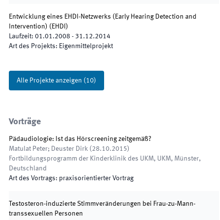
Entwicklung eines EHDI-Netzwerks (Early Hearing Detection and
Intervention)
(
EHDI
)
Laufzeit
:
01.01.2008
-
31.12.2014
Art des Projekts
:
Eigenmittelprojekt
Alle Projekte anzeigen
(
10
)
Vorträge
Pädaudiologie: Ist das Hörscreening zeitgemäß?
Matulat Peter; Deuster Dirk
(
28.10.2015
)
Fortbildungsprogramm der Kinderklinik des UKM
,
UKM, Münster,
Deutschland
Art des Vortrags
:
praxisorientierter Vortrag
Testosteron-induzierte Stimmveränderungen bei Frau-zu-Mann-
transsexuellen Personen