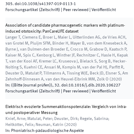
305
.
doi:
10.1038/s41397-019-0113-1
Forschungsartikel (Zeitschrift)
| Peer reviewed
|
Veröffentlicht
Association of candidate pharmacogenetic markers with platinum-
induced ototoxicity: PanCareLIFE dataset
Langer T, Clemens E, Broer L, Maier L, Uitterlinden AG, de Vries ACH,
van Grotel M, Pluijm SFM, Binder H, Mayer B, von dem Knesebeck A,
Byrne J, van Dulmen-den Broeder E, Crocco M, Grabow D, Kaatsch P,
Kaiser M, Spix C, Kenborg L, Winther JF, Rechnitzer C, Hasle H, Kepak
T, van der Kooi AF, Kremer LC, Kruseova J, Bielack S, Sorg B, Hecker-
Nolting S, Kuehni CE, Ansari M, Kompis M, van der Pal HJ, Parfitt R,
Deuster D, Matulat P, Tillmanns A, Tissing WJE, Beck JD, Elsner S, Am
Zehnhoff-Dinnesen A, van den Heuvel-Eibrink MM, Zolk O
(
2020
)
In:
(
(Bitte Journal prüfen)
)
,
32
.
doi:
10.1016/j.dib.2020.106227
Forschungsartikel (Zeitschrift)
| Peer reviewed
|
Veröffentlicht
Elektrisch evozierte Summenaktionspotenziale: Vergleich von intra-
und postoperativer Messung
Knief, Arne; Matulat, Peter; Deuster, Dirk; Regele, Sabrina;
Heitkötter, Felix; Neuman, Katrin
(
2020
)
In:
Phoniatrisch-pädaudiologische Aspekte