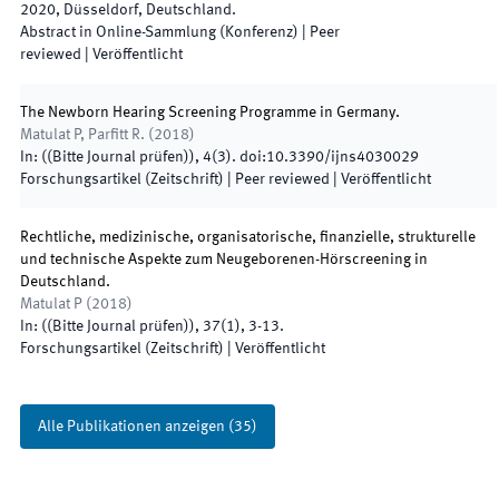
2020
,
Düsseldorf
,
Deutschland
.
Abstract in Online-Sammlung (Konferenz)
| Peer
reviewed
|
Veröffentlicht
The Newborn Hearing Screening Programme in Germany.
Matulat P, Parfitt R.
(
2018
)
In:
(
(Bitte Journal prüfen)
)
,
4(3)
.
doi:
10.3390/ijns4030029
Forschungsartikel (Zeitschrift)
| Peer reviewed
|
Veröffentlicht
Rechtliche, medizinische, organisatorische, finanzielle, strukturelle
und technische Aspekte zum Neugeborenen-Hörscreening in
Deutschland.
Matulat P
(
2018
)
In:
(
(Bitte Journal prüfen)
)
,
37(1)
,
3
-
13
.
Forschungsartikel (Zeitschrift)
|
Veröffentlicht
Alle Publikationen anzeigen
(
35
)