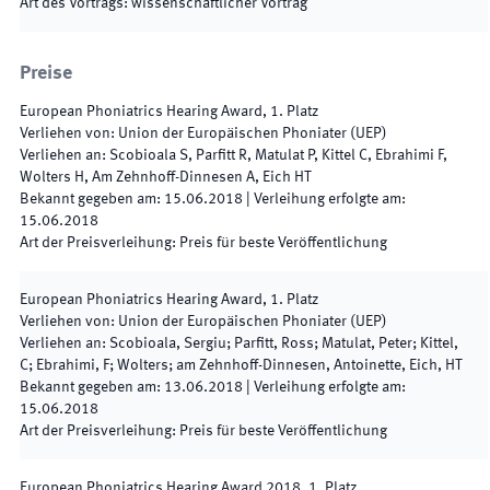
Art des Vortrags
:
wissenschaftlicher Vortrag
Preise
European Phoniatrics Hearing Award, 1. Platz
Verliehen von
:
Union der Europäischen Phoniater (UEP)
Verliehen an
:
Scobioala S, Parfitt R, Matulat P, Kittel C, Ebrahimi F,
Wolters H, Am Zehnhoff-Dinnesen A, Eich HT
Bekannt gegeben am
:
15.06.2018
|
Verleihung erfolgte am
:
15.06.2018
Art der Preisverleihung
:
Preis für beste Veröffentlichung
European Phoniatrics Hearing Award, 1. Platz
Verliehen von
:
Union der Europäischen Phoniater (UEP)
Verliehen an
:
Scobioala, Sergiu; Parfitt, Ross; Matulat, Peter; Kittel,
C; Ebrahimi, F; Wolters; am Zehnhoff-Dinnesen, Antoinette, Eich, HT
Bekannt gegeben am
:
13.06.2018
|
Verleihung erfolgte am
:
15.06.2018
Art der Preisverleihung
:
Preis für beste Veröffentlichung
European Phoniatrics Hearing Award 2018, 1. Platz