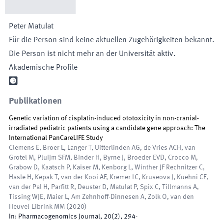
Peter
Matulat
Für die Person sind keine aktuellen Zugehörigkeiten bekannt.
Die Person ist nicht mehr an der Universität aktiv.
Akademische Profile

Publikationen
Genetic variation of cisplatin-induced ototoxicity in non-cranial-
irradiated pediatric patients using a candidate gene approach: The
International PanCareLIFE Study
Clemens E, Broer L, Langer T, Uitterlinden AG, de Vries ACH, van
Grotel M, Pluijm SFM, Binder H, Byrne J, Broeder EVD, Crocco M,
Grabow D, Kaatsch P, Kaiser M, Kenborg L, Winther JF Rechnitzer C,
Hasle H, Kepak T, van der Kooi AF, Kremer LC, Kruseova J, Kuehni CE,
van der Pal H, Parfitt R, Deuster D, Matulat P, Spix C, Tillmanns A,
Tissing WJE, Maier L, Am Zehnhoff-Dinnesen A, Zolk O, van den
Heuvel-Eibrink MM
(
2020
)
In:
Pharmacogenomics Journal
,
20
(
2
)
,
294
-