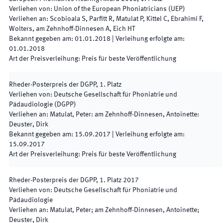
Verliehen von
:
Union of the European Phoniatricians (UEP)
Verliehen an
:
Scobioala S, Parfitt R, Matulat P, Kittel C, Ebrahimi F,
Wolters, am Zehnhoff-Dinnesen A, Eich HT
Bekannt gegeben am
:
01.01.2018
|
Verleihung erfolgte am
:
01.01.2018
Art der Preisverleihung
:
Preis für beste Veröffentlichung
Rheder-Posterpreis der DGPP, 1. Platz
Verliehen von
:
Deutsche Gesellschaft für Phoniatrie und
Pädaudiologie (DGPP)
Verliehen an
:
Matulat, Peter: am Zehnhoff-Dinnesen, Antoinette:
Deuster, Dirk
Bekannt gegeben am
:
15.09.2017
|
Verleihung erfolgte am
:
15.09.2017
Art der Preisverleihung
:
Preis für beste Veröffentlichung
Rheder-Posterpreis der DGPP, 1. Platz 2017
Verliehen von
:
Deutsche Gesellschaft für Phoniatrie und
Pädaudiologie
Verliehen an
:
Matulat, Peter; am Zehnhoff-Dinnesen, Antoinette;
Deuster, Dirk