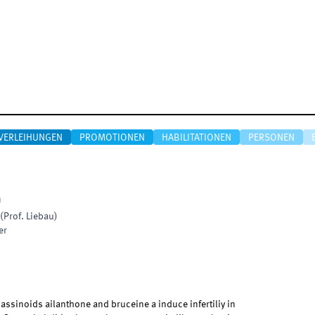
VERLEIHUNGEN
PROMOTIONEN
HABILITATIONEN
PERSONEN
n
(Prof. Liebau)
er
assinoids ailanthone and bruceine a induce infertiliy in