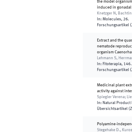
the model organism
induced in gonadal
Knetzger N, Bachtin
In:
Molecules
,
26
.
Forschungsartikel (Z
Extract and the qua
nematode reproduct
organism Caenorhab
Lehmann S, Herrmann
In:
Fitoterapia
,
146
.
Forschungsartikel (Z
Medicinal plant ext
activity against int
Spiegler Verena; Li
In:
Natural Product
Übersichtsartikel (Z
Polyamine-independ
Stegehake D., Kuros