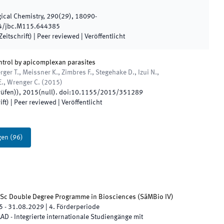
gical Chemistry
,
290
(
29
)
,
18090
-
4/jbc.M115.644385
eitschrift)
| Peer reviewed
|
Veröffentlicht
ntrol by apicomplexan parasites
er T., Meissner K., Zimbres F., Stegehake D., Izui N.,
 E., Wrenger C.
(
2015
)
rüfen)
)
,
2015
(
null
)
.
doi:
10.1155/2015/351289
ift)
| Peer reviewed
|
Veröffentlicht
gen
(
96
)
Sc Double Degree Programme in Biosciences (SãMBio IV)
5
-
31.08.2029
|
4.
Förderperiode
AD - Integrierte internationale Studiengänge mit