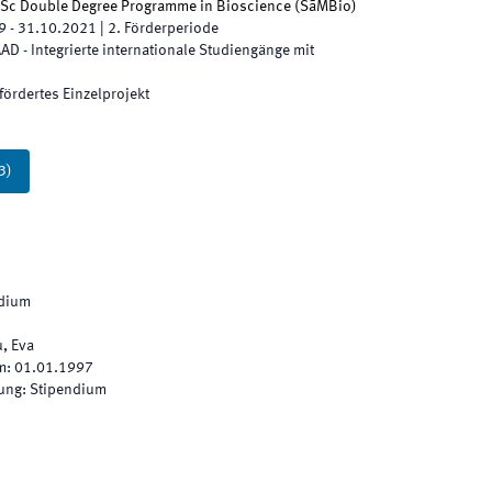
MSc Double Degree Programme in Bioscience
(
SãMBio
)
9
-
31.10.2021
|
2.
Förderperiode
AD - Integrierte internationale Studiengänge mit
fördertes Einzelprojekt
3
)
ndium
u, Eva
m
:
01.01.1997
hung
:
Stipendium