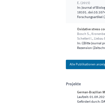
E.
(
2015
)
In:
Journal of Biolo
18101
.
doi:
10.107
Forschungsartikel (Z
Oxidative stress co
Bosch S., Kronenberg
Schettert I., Liebau
In:
(
(Bitte Journal p
Rezension (Zeitschr
Alle Publikationen anzei
Projekte
German-Brazilian M
Laufzeit
:
01.09.202
Gefördert durch
:
DA