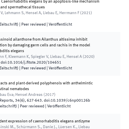
 Caenorhabditis elegans by an apoptosis-like mechanism
 and spermathecal tissues
 V, Lehmann S, Hensel A, Liebau E, Herrmann F
(
2021
)
eitschrift)
| Peer reviewed
|
Veröffentlicht
ssinoid ailanthone from Ailanthus altissima inhibit
ion by damaging germ cells and rachis in the model
ditis elegans
 F, Kleemann K, Spiegler V, Liebau E, Hensel A
(
2020
)
doi:
10.1016/j.fitote.2020/104651
eitschrift)
| Peer reviewed
|
Veröffentlicht
racts and plant-derived polyphenols with anthelmintic
estinal nematodes
ebau Eva; Hensel Andreas
(
2017
)
 Reports
,
34
(
6
)
,
627
-
643
.
doi:
10.1039/c6np00126b
eitschrift)
| Peer reviewed
|
Veröffentlicht
ent expression of caenorhabditis elegans antizyme
inski M., Schürmann S., Danie J., Lüersen K., Liebau