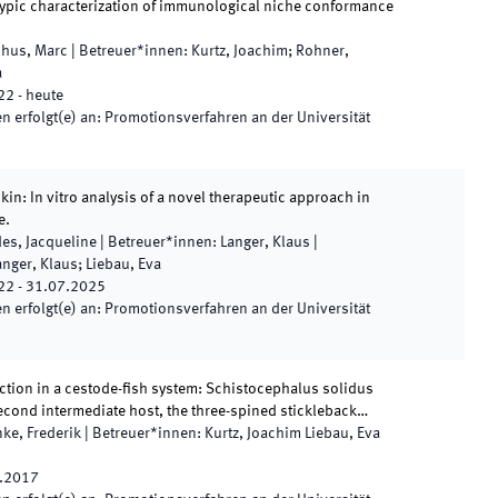
ypic characterization of immunological niche conformance
hus, Marc
|
Betreuer*innen
:
Kurtz, Joachim; Rohner,
a
22
-
heute
 erfolgt(e) an
:
Promotionsverfahren an der Universität
skin: In vitro analysis of a novel therapeutic approach in
e.
es, Jacqueline
|
Betreuer*innen
:
Langer, Klaus
|
anger, Klaus; Liebau, Eva
22
-
31.07.2025
 erfolgt(e) an
:
Promotionsverfahren an der Universität
action in a cestode-fish system: Schistocephalus solidus
second intermediate host, the three-spined stickleback…
nke, Frederik
|
Betreuer*innen
:
Kurtz, Joachim Liebau, Eva
.2017