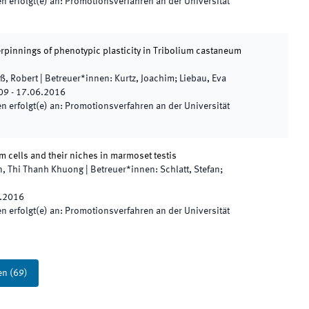
 erfolgt(e) an
:
Promotionsverfahren an der Universität
pinnings of phenotypic plasticity in Tribolium castaneum
ß, Robert
|
Betreuer*innen
:
Kurtz, Joachim; Liebau, Eva
09
-
17.06.2016
 erfolgt(e) an
:
Promotionsverfahren an der Universität
 cells and their niches in marmoset testis
n, Thi Thanh Khuong
|
Betreuer*innen
:
Schlatt, Stefan;
.2016
 erfolgt(e) an
:
Promotionsverfahren an der Universität
en
(
69
)