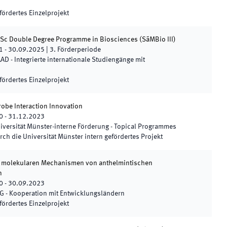
fördertes Einzelprojekt
MSc Double Degree Programme in Biosciences
(
SãMBio III
)
1
-
30.09.2025
|
3.
Förderperiode
AD - Integrierte internationale Studiengänge mit
fördertes Einzelprojekt
robe Interaction Innovation
0
-
31.12.2023
iversität Münster-interne Förderung - Topical Programmes
rch die Universität Münster intern gefördertes Projekt
 molekularen Mechanismen von anthelmintischen
n
0
-
30.09.2023
G - Kooperation mit Entwicklungsländern
fördertes Einzelprojekt