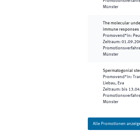
Promotionsverfahren
Münster
The molecular under
immune responses
Promovend*in
:
Peu
Zeitraum
:
01.09.20
Promotionsverfahren
Münster
Spermatogonial stem
Promovend*in
:
Tra
Liebau, Eva
Zeitraum
:
bis
13.04
Promotionsverfahren
Münster
Alle Promotionen anzeig