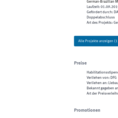
German-Brazilian 
Laufzeit
:
01.09.201
Gefördert durch
:
DA
Doppelabschluss
Art des Projekts
:
Ge
Alle Projekte anzeigen
(
1
Preise
Habilitationsstipe
Verliehen von
:
DFG
Verliehen an
:
Lieba
Bekannt gegeben a
Art der Preisverlei
Promotionen