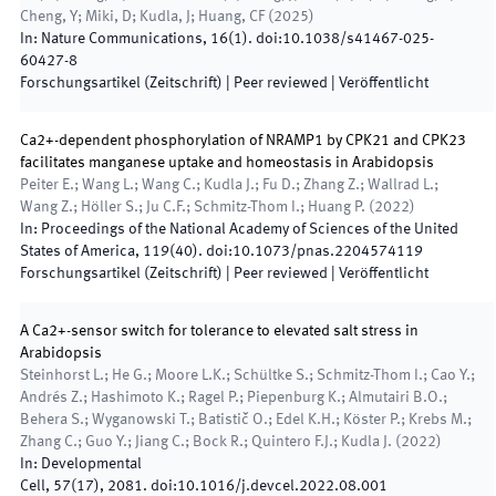
Cheng, Y; Miki, D; Kudla, J; Huang, CF
(
2025
)
In:
Nature Communications
,
16
(
1
)
.
doi:
10.1038/s41467-025-
60427-8
Forschungsartikel (Zeitschrift)
| Peer reviewed
|
Veröffentlicht
Ca2+-dependent phosphorylation of NRAMP1 by CPK21 and CPK23
facilitates manganese uptake and homeostasis in Arabidopsis
Peiter E.; Wang L.; Wang C.; Kudla J.; Fu D.; Zhang Z.; Wallrad L.;
Wang Z.; Höller S.; Ju C.F.; Schmitz-Thom I.; Huang P.
(
2022
)
In:
Proceedings of the National Academy of Sciences of the United
States of America
,
119
(
40
)
.
doi:
10.1073/pnas.2204574119
Forschungsartikel (Zeitschrift)
| Peer reviewed
|
Veröffentlicht
A Ca2+-sensor switch for tolerance to elevated salt stress in
Arabidopsis
Steinhorst L.; He G.; Moore L.K.; Schültke S.; Schmitz-Thom I.; Cao Y.;
Andrés Z.; Hashimoto K.; Ragel P.; Piepenburg K.; Almutairi B.O.;
Behera S.; Wyganowski T.; Batistič O.; Edel K.H.; Köster P.; Krebs M.;
Zhang C.; Guo Y.; Jiang C.; Bock R.; Quintero F.J.; Kudla J.
(
2022
)
In:
Developmental
Cell
,
57
(
17
)
,
2081
.
doi:
10.1016/j.devcel.2022.08.001