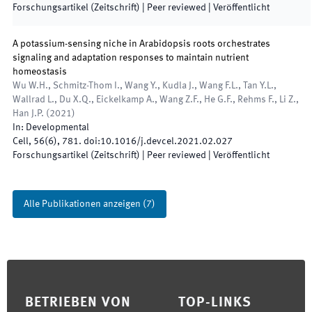
Forschungsartikel (Zeitschrift)
| Peer reviewed
|
Veröffentlicht
A potassium-sensing niche in Arabidopsis roots orchestrates
signaling and adaptation responses to maintain nutrient
homeostasis
Wu W.H., Schmitz-Thom I., Wang Y., Kudla J., Wang F.L., Tan Y.L.,
Wallrad L., Du X.Q., Eickelkamp A., Wang Z.F., He G.F., Rehms F., Li Z.,
Han J.P.
(
2021
)
In:
Developmental
Cell
,
56
(
6
)
,
781
.
doi:
10.1016/j.devcel.2021.02.027
Forschungsartikel (Zeitschrift)
| Peer reviewed
|
Veröffentlicht
Alle Publikationen anzeigen
(
7
)
Footer
BETRIEBEN VON
TOP-LINKS