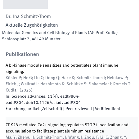
Dr.
Ina
Schmitz-Thom
Aktuelle Zugehörigkeiten
Molecular Genetics and Cell Biology of Plants (AG Prof. Kudla)
Schlossplatz 7
,
48149
Münster
Publikationen
A bi-kinase module sensitizes and potentiates plant immune
signaling.
Köster P; He G; Liu C; Dong Q; Hake K; Schmitz-Thom I; Heinkow P;
Eirich J; Wallrad L; Hashimoto K; Schültke S; Finkemeier I; Romeis T;
Kudla J
(
2025
)
In:
Science advances
,
11
(
4
)
,
eadt9804
-
eadt9804
.
doi:
10.1126/sciadv.adt9804
Forschungsartikel (Zeitschrift)
| Peer reviewed
|
Veröffentlicht
CPK28-mediated Ca2+ signaling regulates STOP1 localization and
accumulation to facilitate plant aluminum resistance
Ma, Y; Zheng, H; Schmitz-Thom, I; Wang, J; Zhou, F; Li, C; Zhang, Y;