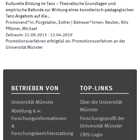
Kulturelle Bildung im Tanz – Theoretische Grundlagen und
empirische Befunde zur Wirkung eines künstlerisch-pädagogischen
Tanz-Angebots auf die…
Promovend*in
:
Pürgstaller, Esther
|
Betreuer*innen
:
Neuber, Nils
Pfitzner, Michael
Zeitraum
:
21.09.2015
-
12.04.2019
Promotionsverfahren erfolgt(e) an
:
Promotionsverfahren an der
Universität Münster
Footer
BETRIEBEN VON
TOP-LINKS
Universität Münster
Über die Universität
Münster
Abteilung 6.4:
Forschungsinformationen
Forschungsprofil der
&
Universität Münster
Forschungsberichterstattung
CRIS-Login