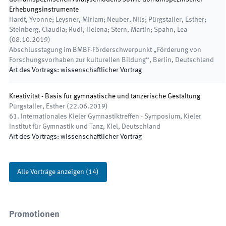
Erhebungsinstrumente
Hardt, Yvonne; Leysner, Miriam; Neuber, Nils; Pürgstaller, Esther;
Steinberg, Claudia; Rudi, Helena; Stern, Martin; Spahn, Lea
(
08.10.2019
)
Abschlusstagung im BMBF-Förderschwerpunkt „Förderung von
Forschungsvorhaben zur kulturellen Bildung“
,
Berlin, Deutschland
Art des Vortrags
:
wissenschaftlicher Vortrag
Kreativität - Basis für gymnastische und tänzerische Gestaltung
Pürgstaller, Esther
(
22.06.2019
)
61. Internationales Kieler Gymnastiktreffen - Symposium
,
Kieler
Institut für Gymnastik und Tanz, Kiel, Deutschland
Art des Vortrags
:
wissenschaftlicher Vortrag
Alle Vorträge anzeigen
(
14
)
Promotionen