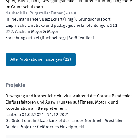
Spiel, Musik, Tanz, Bewegungstheater - kulturelle Bildungsangebote
im Grundschulsport
Neuber Nils, Pürgstaller Esther
(
2020
)
In:
Neumann Peter, Balz Eckart
(
Hrsg.
),
Grundschulsport.
Empirische Einblicke und pädagogische Empfehlungen
,
312
-
322
.
Aachen
:
Meyer & Meyer
.
Forschungsartikel (Buchbeitrag)
|
Veröffentlicht
Alle Publikationen anzeigen
(
22
)
Projekte
Bewegung und körperliche Aktivität während der Corona-Pandemie:
Einflussfaktoren und Auswirkungen auf Fitness, Motorik und
Koordination am Beispiel einer…
Laufzeit
:
01.03.2021
-
31.12.2021
Gefördert durch
:
Staatskanzlei des Landes Nordrhein-Westfalen
Art des Projekts
:
Gefördertes Einzelprojekt