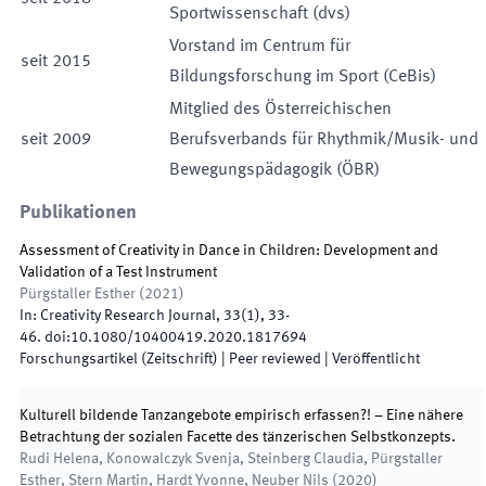
Sportwissenschaft (dvs)
Vorstand im Centrum für
seit
2015
Bildungsforschung im Sport (CeBis)
Mitglied des Österreichischen
seit
2009
Berufsverbands für Rhythmik/Musik- und
Bewegungspädagogik (ÖBR)
Publikationen
Assessment of Creativity in Dance in Children: Development and
Validation of a Test Instrument
Pürgstaller Esther
(
2021
)
In:
Creativity Research Journal
,
33
(
1
)
,
33
-
46
.
doi:
10.1080/10400419.2020.1817694
Forschungsartikel (Zeitschrift)
| Peer reviewed
|
Veröffentlicht
Kulturell bildende Tanzangebote empirisch erfassen?! – Eine nähere
Betrachtung der sozialen Facette des tänzerischen Selbstkonzepts.
Rudi Helena, Konowalczyk Svenja, Steinberg Claudia, Pürgstaller
Esther, Stern Martin, Hardt Yvonne, Neuber Nils
(
2020
)