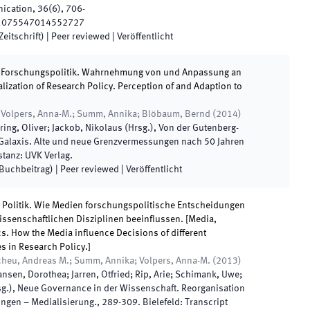
ication
,
36
(
6
)
,
706
-
1075547014552727
eitschrift)
| Peer reviewed
|
Veröffentlicht
n Forschungspolitik. Wahrnehmung von und Anpassung an
lization of Research Policy. Perception of and Adaption to
 Volpers, Anna-M.; Summ, Annika; Blöbaum, Bernd
(
2014
)
iring, Oliver; Jackob, Nikolaus
(
Hrsg.
),
Von der Gutenberg-
 Galaxis. Alte und neue Grenzvermessungen nach 50 Jahren
stanz
:
UVK Verlag
.
(Buchbeitrag)
| Peer reviewed
|
Veröffentlicht
 Politik. Wie Medien forschungspolitische Entscheidungen
ssenschaftlichen Disziplinen beeinflussen. [Media,
cs. How the Media influence Decisions of different
es in Research Policy.]
heu, Andreas M.; Summ, Annika; Volpers, Anna-M.
(
2013
)
ansen, Dorothea; Jarren, Otfried; Rip, Arie; Schimank, Uwe;
sg.
),
Neue Governance in der Wissenschaft. Reorganisation
ungen – Medialisierung.
,
289
-
309
.
Bielefeld
:
Transcript