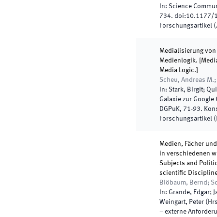
In:
Science Commun
734
.
doi:
10.1177/
Forschungsartikel (Z
Medialisierung vo
Medienlogik. [Media
Media Logic.]
Scheu, Andreas M.;
In:
Stark, Birgit; Qu
Galaxie zur Google
DGPuK
,
71
-
93
.
Kon
Forschungsartikel 
Medien, Fächer und
in verschiedenen wi
Subjects and Politi
scientific Disciplin
Blöbaum, Bernd; Sc
In:
Grande, Edgar; J
Weingart, Peter
(
Hr
– externe Anforder