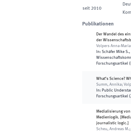
Deut
seit
2010
Kom
Publikationen
Der Wandel des ein
der Wissenschaftsb
Volpers Anna-Mari
In:
Schäfer Mike S.,
Wissenschaftskomm
Forschungsartikel 
What’s Science? Wh
Summ, Annika; Volp
In:
Public Understa
Forschungsartikel (Z
Medialisierung vo
Medienlogik. [Media
journalistic logic.]
Scheu, Andreas M.;