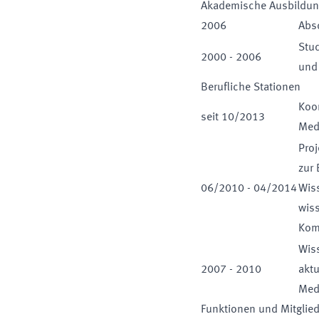
Akademische Ausbildu
2006
Absc
Stu
2000
-
2006
und 
Berufliche Stationen
Koo
seit
10
/
2013
Med
Proj
zur 
06
/
2010
-
04
/
2014
Wiss
wiss
Kom
Wiss
2007
-
2010
akt
Med
Funktionen und Mitglie