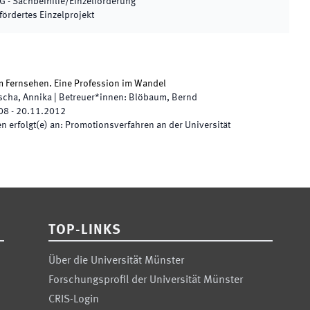
G - Sachbeihilfe/Einzelförderung
fördertes Einzelprojekt
im Fernsehen. Eine Profession im Wandel
scha, Annika
|
Betreuer*innen
:
Blöbaum, Bernd
08
-
20.11.2012
 erfolgt(e) an
:
Promotionsverfahren an der Universität
TOP-LINKS
Über die Universität Münster
Forschungsprofil der Universität Münster
CRIS-Login