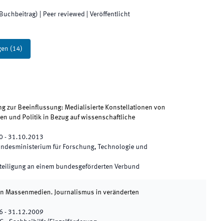
(Buchbeitrag)
| Peer reviewed
|
Veröffentlicht
gen
(
14
)
g zur Beeinflussung: Medialisierte Konstellationen von
n und Politik in Bezug auf wissenschaftliche
0
-
31.10.2013
ndesministerium für Forschung, Technologie und
teiligung an einem bundesgeförderten Verbund
en Massenmedien. Journalismus in veränderten
6
-
31.12.2009