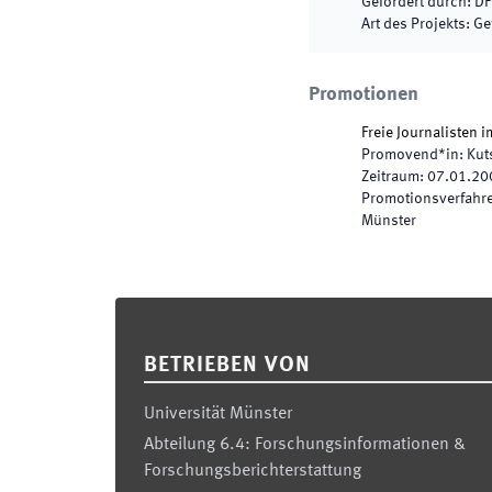
Gefördert durch
:
DF
Art des Projekts
:
Ge
Promotionen
Freie Journalisten 
Promovend*in
:
Kut
Zeitraum
:
07.01.20
Promotionsverfahren
Münster
Footer
BETRIEBEN VON
Universität Münster
Abteilung 6.4: Forschungsinformationen &
Forschungsberichterstattung