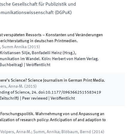
sche Gesellschaft für Publizistik und
munikationswissenschaft (DGPuK)
st verspäteten Ressorts – Konstanten und Veränderungen
erichterstattung in deutschen Printmedien.
a, Summ Annika
(
2015
)
 Kristiansen Silje, Bonfadelli Heinz
(
Hrsg.
),
unikation im Wandel
.
Köln
:
Herbert von Halem Verlag
.
(Buchbeitrag)
|
Veröffentlicht
ere’s Science? Science Journalism in German Print Media.
ers, Anna-M.
(
2015
)
nding of Science
,
24
.
doi:
10.1177/0963662515583419
eitschrift)
| Peer reviewed
|
Veröffentlicht
n Forschungspolitik. Wahrnehmung von und Anpassung an
lization of research policy: Anticipation of and adaption to
 Volpers, Anna-M.; Summ, Annika; Blöbaum, Bernd
(
2014
)