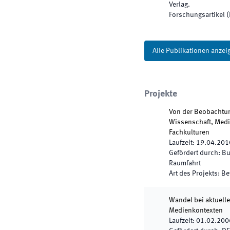
Verlag
.
Forschungsartikel 
Alle Publikationen anzei
Projekte
Von der Beobachtun
Wissenschaft, Medie
Fachkulturen
Laufzeit
:
19.04.201
Gefördert durch
:
Bu
Raumfahrt
Art des Projekts
:
Be
Wandel bei aktuell
Medienkontexten
Laufzeit
:
01.02.200