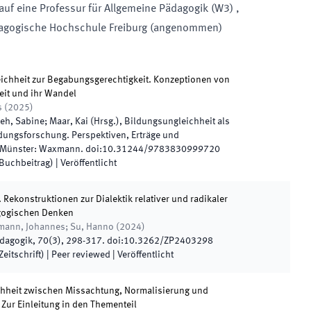
auf eine
Professur für
Allgemeine Pädagogik
(
W3
)
,
agogische Hochschule Freiburg
(
angenommen
)
ichheit zur Begabungsgerechtigkeit. Konzeptionen von
eit und ihr Wandel
s
(
2025
)
eh, Sabine; Maar, Kai
(
Hrsg.
),
Bildungsungleichheit als
dungsforschung. Perspektiven, Erträge und
Münster
:
Waxmann
.
doi:
10.31244/9783830999720
(Buchbeitrag)
|
Veröffentlicht
. Rekonstruktionen zur Dialektik relativer und radikaler
agogischen Denken
llmann, Johannes; Su, Hanno
(
2024
)
ädagogik
,
70
(
3
)
,
298
-
317
.
doi:
10.3262/ZP2403298
eitschrift)
| Peer reviewed
|
Veröffentlicht
hheit zwischen Missachtung, Normalisierung und
Zur Einleitung in den Thementeil