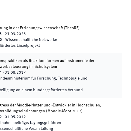
hung in der Erziehungswissenschaft
(
TheoRE
)
3
-
23.03.2026
G - Wissenschaftliche Netzwerke
fördertes Einzelprojekt
onspraktiken als Reaktionsformen auf Instrumente der
ewerbssteuerung im Schulsystem
4
-
31.08.2017
ndesministerium für Forschung, Technologie und
teiligung an einem bundesgeförderten Verbund
ngress der Moodle-Nutzer und -Entwickler in Hochschulen,
terbildungseinrichtungen
(
Moodle-Moot 2012
)
2
-
01.05.2012
ilnahmebeiträge/Tagungsgebühren
ssenschaftliche Veranstaltung