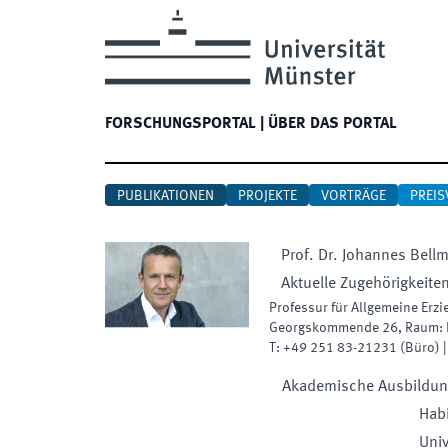
FORSCHUNGSPORTAL
|
ÜBER DAS PORTAL
PUBLIKATIONEN
PROJEKTE
VORTRÄGE
PREIS
Prof. Dr.
Johannes
Bell
Aktuelle Zugehörigkeite
Professur für Allgemeine Erz
Georgskommende 26
,
Raum
:
T:
+49 251 83-21231
(
Büro
)
Akademische Ausbildu
Habi
Univ