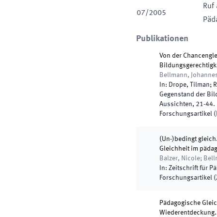
Ruf 
07
/
2005
Päd
Publikationen
Von der Chancengle
Bildungsgerechtigk
Bellmann, Johanne
In:
Drope, Tilman; R
Gegenstand der Bil
Aussichten
,
21
-
44
.
Forschungsartikel 
(Un-)bedingt gleich
Gleichheit im päd
Balzer, Nicole; Be
In:
Zeitschrift für P
Forschungsartikel (Z
Pädagogische Gleic
Wiederentdeckung. 