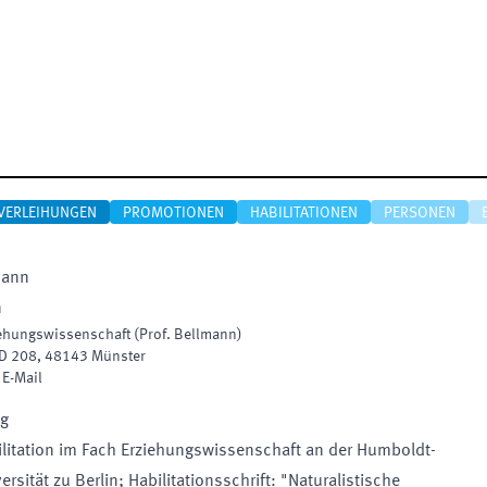
VERLEIHUNGEN
PROMOTIONEN
HABILITATIONEN
PERSONEN
mann
n
iehungswissenschaft (Prof. Bellmann)
D 208
,
48143
Münster
|
E-Mail
ng
litation im Fach Erziehungswissenschaft an der Humboldt-
ersität zu Berlin; Habilitationsschrift: "Naturalistische