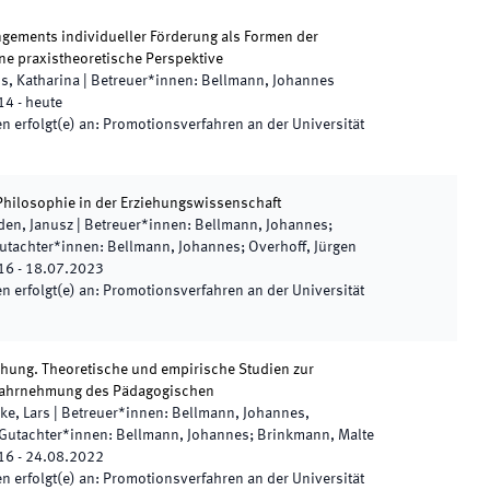
gements individueller Förderung als Formen der
ine praxistheoretische Perspektive
s, Katharina
|
Betreuer*innen
:
Bellmann, Johannes
14
-
heute
 erfolgt(e) an
:
Promotionsverfahren an der Universität
hilosophie in der Erziehungswissenschaft
den, Janusz
|
Betreuer*innen
:
Bellmann, Johannes;
utachter*innen
:
Bellmann, Johannes; Overhoff, Jürgen
16
-
18.07.2023
 erfolgt(e) an
:
Promotionsverfahren an der Universität
iehung. Theoretische und empirische Studien zur
Wahrnehmung des Pädagogischen
ke, Lars
|
Betreuer*innen
:
Bellmann, Johannes,
Gutachter*innen
:
Bellmann, Johannes; Brinkmann, Malte
16
-
24.08.2022
 erfolgt(e) an
:
Promotionsverfahren an der Universität