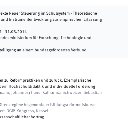
ffekte Neuer Steuerung im Schulsystem - Theoretische
 und Instrumententwicklung zur empirischen Erfassung
1
-
31.08.2014
ndesministerium für Forschung, Technologie und
teiligung an einem bundesgeförderten Verbund
n zu Reformpraktiken und zurück. Exemplarische
ldern Hochschuldidaktik und individuelle Förderung
lmann, Johannes; Hans, Katharina; Schweizer, Sebastian
Grenzregime hegemonialer Bildungsreformdiskurse,
dem DGfE-Kongress
,
Kassel
ssenschaftlicher Vortrag