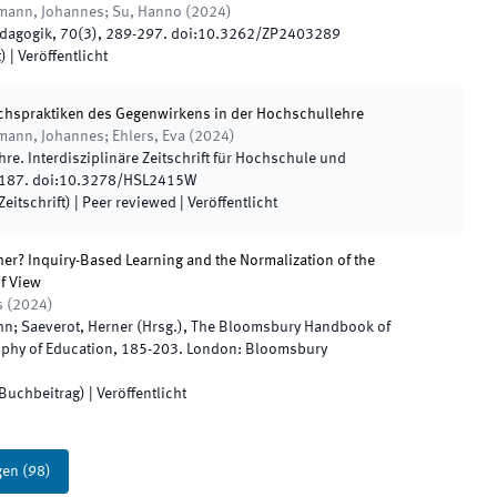
llmann, Johannes; Su, Hanno
(
2024
)
ädagogik
,
70
(
3
)
,
289
-
297
.
doi:
10.3262/ZP2403289
t)
|
Veröffentlicht
ächspraktiken des Gegenwirkens in der Hochschullehre
lmann, Johannes; Ehlers, Eva
(
2024
)
re. Interdisziplinäre Zeitschrift für Hochschule und
187
.
doi:
10.3278/HSL2415W
eitschrift)
| Peer reviewed
|
Veröffentlicht
er? Inquiry-Based Learning and the Normalization of the
f View
s
(
2024
)
hn; Saeverot, Herner
(
Hrsg.
),
The Bloomsbury Handbook of
ophy of Education
,
185
-
203
.
London
:
Bloomsbury
(Buchbeitrag)
|
Veröffentlicht
gen
(
98
)