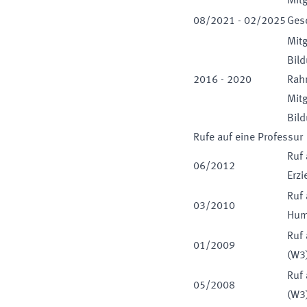
Mitg
08
/
2021
-
02
/
2025
Ges
Mit
Bil
2016
-
2020
Rah
Mit
Bil
Rufe auf eine Professur
Ruf 
06
/
2012
Erz
Ruf 
03
/
2010
Humb
Ruf 
01
/
2009
(
W3
Ruf 
05
/
2008
(
W3