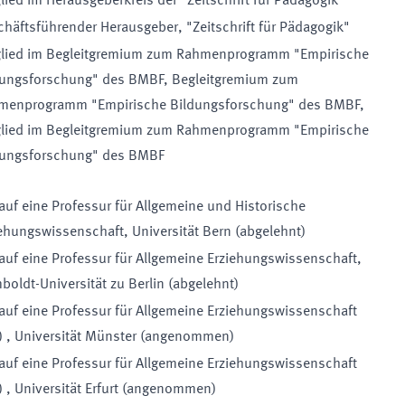
lied im Herausgeberkreis der "Zeitschrift für Pädagogik"
chäftsführender Herausgeber
,
"Zeitschrift für Pädagogik"
glied im Begleitgremium zum Rahmenprogramm "Empirische
dungsforschung" des BMBF
,
Begleitgremium zum
menprogramm "Empirische Bildungsforschung" des BMBF
,
glied im Begleitgremium zum Rahmenprogramm "Empirische
dungsforschung" des BMBF
auf eine
Professur für
Allgemeine und Historische
iehungswissenschaft
,
Universität Bern
(
abgelehnt
)
auf eine
Professur für
Allgemeine Erziehungswissenschaft
,
oldt-Universität zu Berlin
(
abgelehnt
)
auf eine
Professur für
Allgemeine Erziehungswissenschaft
)
,
Universität Münster
(
angenommen
)
auf eine
Professur für
Allgemeine Erziehungswissenschaft
)
,
Universität Erfurt
(
angenommen
)