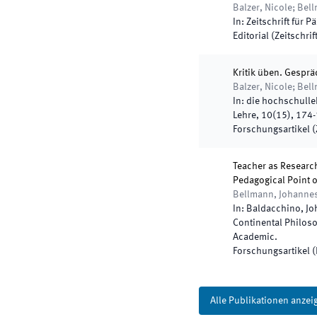
Balzer, Nicole; Be
In:
Zeitschrift für P
Editorial (Zeitschrif
Kritik üben. Gespr
Balzer, Nicole; Bel
In:
die hochschulleh
Lehre
,
10
(
15
)
,
174
-
Forschungsartikel (Z
Teacher as Research
Pedagogical Point o
Bellmann, Johanne
In:
Baldacchino, Jo
Continental Philos
Academic
.
Forschungsartikel 
Alle Publikationen anzei