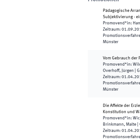
Pädagogische Arran
Subjektivierung - e
Promovend*in
:
Han
Zeitraum
:
01.09.20
Promotionsverfahren
Münster
Vom Gebrauch der P
Promovend*in
:
Wil
Overhoff, Jürgen
|
G
Zeitraum
:
01.04.20
Promotionsverfahren
Münster
Die Affekte der Erz
Konstitution und 
Promovend*in
:
Wic
Brinkmann, Malte
|
Zeitraum
:
01.04.20
Promotionsverfahren