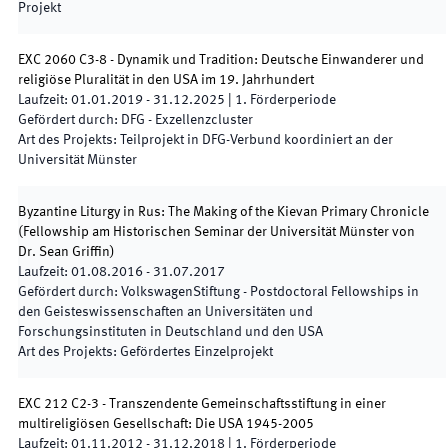
Projekt
EXC 2060 C3-8 - Dynamik und Tradition: Deutsche Einwanderer und
religiöse Pluralität in den USA im 19. Jahrhundert
Laufzeit
:
01.01.2019
-
31.12.2025
|
1.
Förderperiode
Gefördert durch
:
DFG - Exzellenzcluster
Art des Projekts
:
Teilprojekt in DFG-Verbund koordiniert an der
Universität Münster
Byzantine Liturgy in Rus: The Making of the Kievan Primary Chronicle
(Fellowship am Historischen Seminar der Universität Münster von
Dr. Sean Griffin)
Laufzeit
:
01.08.2016
-
31.07.2017
Gefördert durch
:
VolkswagenStiftung - Postdoctoral Fellowships in
den Geisteswissenschaften an Universitäten und
Forschungsinstituten in Deutschland und den USA
Art des Projekts
:
Gefördertes Einzelprojekt
EXC 212 C2-3 - Transzendente Gemeinschaftsstiftung in einer
multireligiösen Gesellschaft: Die USA 1945-2005
Laufzeit
:
01.11.2012
-
31.12.2018
|
1.
Förderperiode