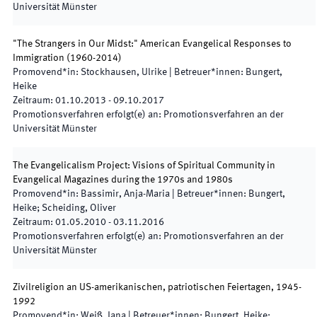
Universität Münster
"The Strangers in Our Midst:" American Evangelical Responses to
Immigration (1960-2014)
Promovend*in
:
Stockhausen, Ulrike
|
Betreuer*innen
:
Bungert,
Heike
Zeitraum
:
01.10.2013
-
09.10.2017
Promotionsverfahren erfolgt(e) an
:
Promotionsverfahren an der
Universität Münster
The Evangelicalism Project: Visions of Spiritual Community in
Evangelical Magazines during the 1970s and 1980s
Promovend*in
:
Bassimir, Anja-Maria
|
Betreuer*innen
:
Bungert,
Heike; Scheiding, Oliver
Zeitraum
:
01.05.2010
-
03.11.2016
Promotionsverfahren erfolgt(e) an
:
Promotionsverfahren an der
Universität Münster
Zivilreligion an US-amerikanischen, patriotischen Feiertagen, 1945-
1992
Promovend*in
:
Weiß, Jana
|
Betreuer*innen
:
Bungert, Heike;