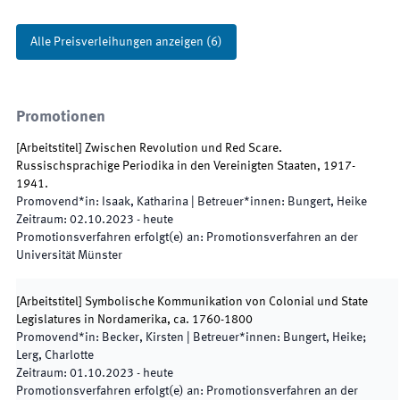
Alle Preisverleihungen anzeigen
(
6
)
Promotionen
[
Arbeitstitel
]
Zwischen Revolution und Red Scare.
Russischsprachige Periodika in den Vereinigten Staaten, 1917-
1941.
Promovend*in
:
Isaak, Katharina
|
Betreuer*innen
:
Bungert, Heike
Zeitraum
:
02.10.2023
-
heute
Promotionsverfahren erfolgt(e) an
:
Promotionsverfahren an der
Universität Münster
[
Arbeitstitel
]
Symbolische Kommunikation von Colonial und State
Legislatures in Nordamerika, ca. 1760-1800
Promovend*in
:
Becker, Kirsten
|
Betreuer*innen
:
Bungert, Heike;
Lerg, Charlotte
Zeitraum
:
01.10.2023
-
heute
Promotionsverfahren erfolgt(e) an
:
Promotionsverfahren an der