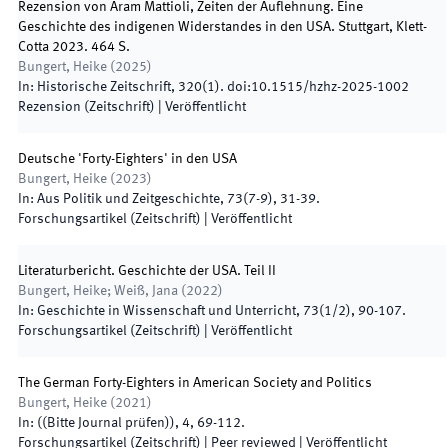
Rezension von Aram Mattioli, Zeiten der Auflehnung. Eine
Geschichte des indigenen Widerstandes in den USA. Stuttgart, Klett-
Cotta 2023. 464 S.
Bungert, Heike
(
2025
)
In:
Historische Zeitschrift
,
320
(
1
)
.
doi:
10.1515/hzhz-2025-1002
Rezension (Zeitschrift)
|
Veröffentlicht
Deutsche 'Forty-Eighters' in den USA
Bungert, Heike
(
2023
)
In:
Aus Politik und Zeitgeschichte
,
73
(
7-9
)
,
31
-
39
.
Forschungsartikel (Zeitschrift)
|
Veröffentlicht
Literaturbericht. Geschichte der USA. Teil II
Bungert, Heike; Weiß, Jana
(
2022
)
In:
Geschichte in Wissenschaft und Unterricht
,
73
(
1/2
)
,
90
-
107
.
Forschungsartikel (Zeitschrift)
|
Veröffentlicht
The German Forty-Eighters in American Society and Politics
Bungert, Heike
(
2021
)
In:
(
(Bitte Journal prüfen)
)
,
4
,
69
-
112
.
Forschungsartikel (Zeitschrift)
| Peer reviewed
|
Veröffentlicht