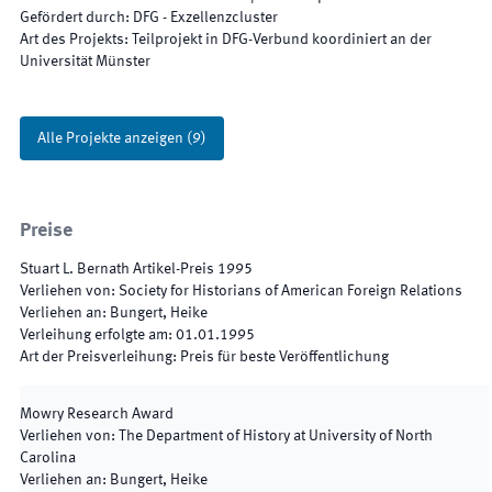
Gefördert durch
:
DFG - Exzellenzcluster
Art des Projekts
:
Teilprojekt in DFG-Verbund koordiniert an der
Universität Münster
Alle Projekte anzeigen
(
9
)
Preise
Stuart L. Bernath Artikel-Preis 1995
Verliehen von
:
Society for Historians of American Foreign Relations
Verliehen an
:
Bungert, Heike
Verleihung erfolgte am
:
01.01.1995
Art der Preisverleihung
:
Preis für beste Veröffentlichung
Mowry Research Award
Verliehen von
:
The Department of History at University of North
Carolina
Verliehen an
:
Bungert, Heike